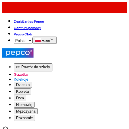
Znajdź sklep Pepco
Centrum pomocy
Pepco Club
Polski
✏️ Powrót do szkoły
Gazetka
Kolekcje
Dziecko
Kobieta
Dom
Niemowlę
Mężczyzna
Pozostałe