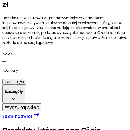
zł
Damska tunika plażowa w granatowym kolorze z nadrukiem
inspirowanym motywem koralowca na całej powierzchni. Luźny, szeroki
krój i krótkie rękawy typu kimono nadają całości swobodny charakter i
dobrze sprawdzają się podczas wypoczynku nad wodą. Ozdobna taśma
przy dekolcie podkreśla formę, a lekka konstrukcja sprawia, że model łatwo
zakłada się na strój kąpielowy.
Kolory
Rozmiary
L/XL
S/M
Szczegóły
Wyszukaj sklep
30 dni na zwrot
Produkty, które mogą Ci się