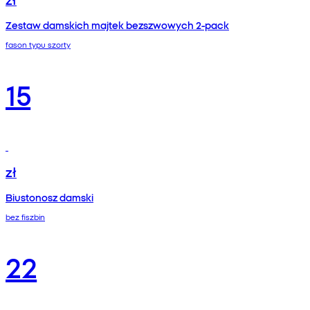
Zestaw damskich majtek bezszwowych 2-pack
fason typu szorty
15
zł
Biustonosz damski
bez fiszbin
22