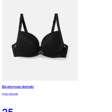
Biustonosz damski
typu plunge
25