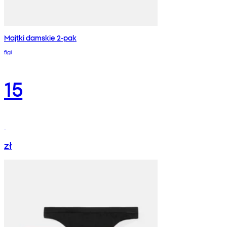
Majtki damskie 2-pak
figi
15
zł