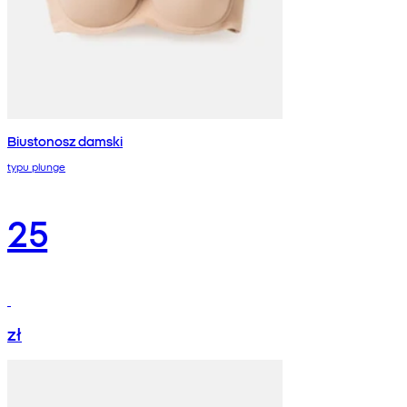
Biustonosz damski
typu plunge
25
zł