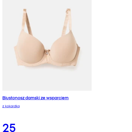
Biustonosz damski ze wsparciem
z kokardką
25