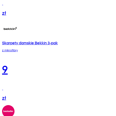
zł
Skarpety damskie Bekkin 3-pak
z mikrofibry
9
zł