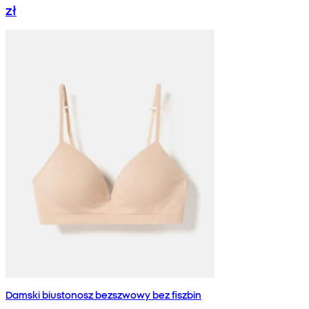
zł
Damski biustonosz bezszwowy bez fiszbin