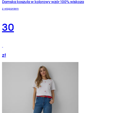
Damska koszula w kolorowy wzór 100% wiskoza
z wiązaniem
30
zł