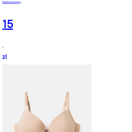
bezszwowy
15
zł