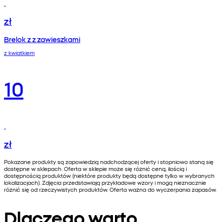
zł
Brelok z z zawieszkami
z kwiatkiem
10
zł
Pokazane produkty są zapowiedzią nadchodzącej oferty i stopniowo staną się
dostępne w sklepach. Oferta w sklepie może się różnić ceną, ilością i
dostępnością produktów (niektóre produkty będą dostępne tylko w wybranych
lokalizacjach). Zdjęcia przedstawiają przykładowe wzory i mogą nieznacznie
różnić się od rzeczywistych produktów. Oferta ważna do wyczerpania zapasów.
Dlaczego warto