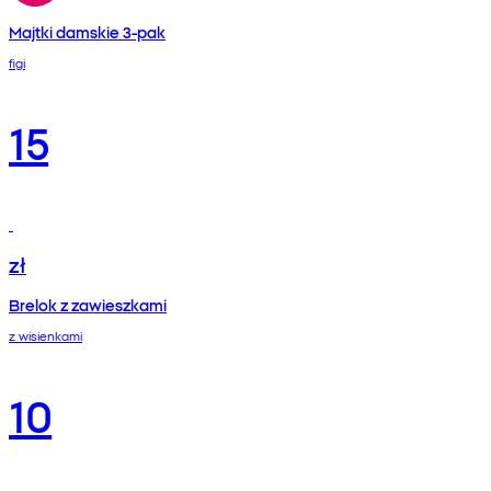
Majtki damskie 3-pak
figi
15
zł
Brelok z zawieszkami
z wisienkami
10