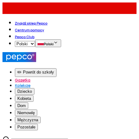
Znajdź sklep Pepco
Centrum pomocy
Pepco Club
Polski
✏️ Powrót do szkoły
Gazetka
Kolekcje
Dziecko
Kobieta
Dom
Niemowlę
Mężczyzna
Pozostałe