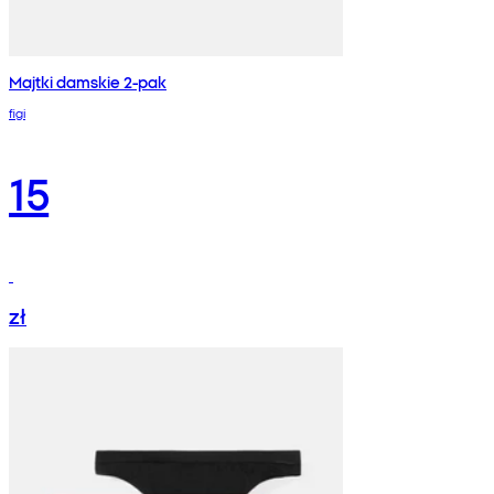
Majtki damskie 2-pak
figi
15
zł