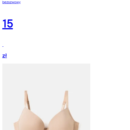
bezszwowy
15
zł