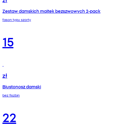
Zestaw damskich majtek bezszwowych 2-pack
fason typu szorty
15
zł
Biustonosz damski
bez fiszbin
22