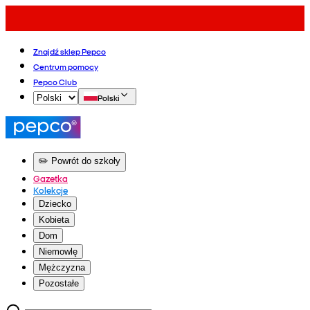
Znajdź sklep Pepco
Centrum pomocy
Pepco Club
Polski
✏️ Powrót do szkoły
Gazetka
Kolekcje
Dziecko
Kobieta
Dom
Niemowlę
Mężczyzna
Pozostałe