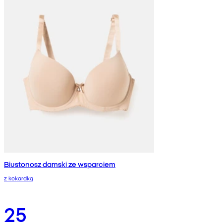
Biustonosz damski ze wsparciem
z kokardką
25