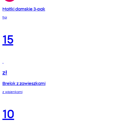
Majtki damskie 3-pak
figi
15
zł
Brelok z zawieszkami
z wisienkami
10