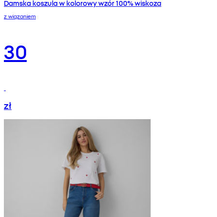
Damska koszula w kolorowy wzór 100% wiskoza
z wiązaniem
30
zł