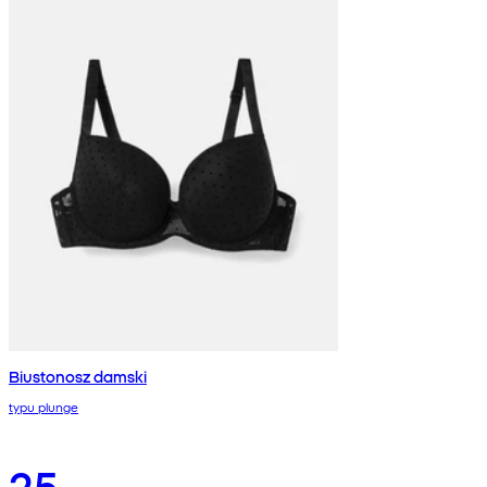
Biustonosz damski
typu plunge
25