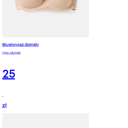
Biustonosz damski
typu plunge
25
zł