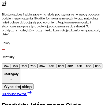
zł
Biustonosz bez fiszbin zapewnia lekkie podtrzymanie i wygodę podczas
codziennego noszenia. Gładkie, formowane miseczki tworzą naturalną
linię i dobrze układają się pod ubraniem. Regulowane ramiączka i
stopniowe zapięcie z tyłu ułatwiają dopasowanie do sylwetki. To
praktyczny model, który łączy miękką konstrukcję z komfortem przez cały
dzień.
Kolory
Rozmiary
75A
75B
75C
75D
80A
80B
80C
80D
85B
85C
85D
Szczegóły
Wyszukaj sklep
30 dni na zwrot
Produkty, które mogą Ci się