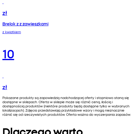
zł
Brelok z z zawieszkami
z kwiatkiem
10
zł
Pokazane produkty są zapowiedzią nadchodzącej oferty i stopniowo staną się
dostępne w sklepach. Oferta w sklepie może się różnić ceną, ilością i
dostępnością produktów (niektóre produkty będą dostępne tylko w wybranych
lokalizacjach). Zdjęcia przedstawiają przykładowe wzory i mogą nieznacznie
różnić się od rzeczywistych produktów. Oferta ważna do wyczerpania zapasów.
Dlaczego warto