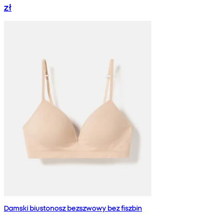
zł
Damski biustonosz bezszwowy bez fiszbin