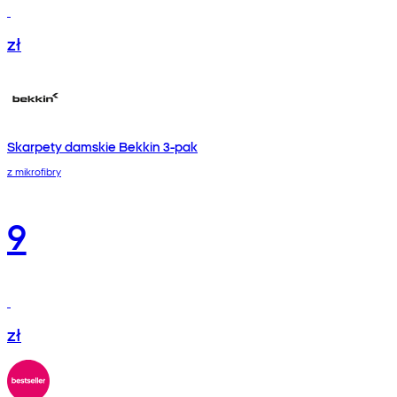
zł
Skarpety damskie Bekkin 3-pak
z mikrofibry
9
zł