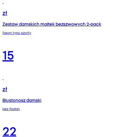
zł
Zestaw damskich majtek bezszwowych 2-pack
fason typu szorty
15
zł
Biustonosz damski
bez fiszbin
22