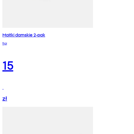
Majtki damskie 2-pak
figi
15
zł