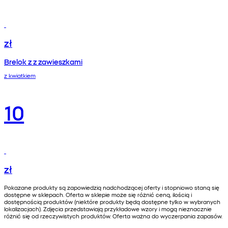
zł
Brelok z z zawieszkami
z kwiatkiem
10
zł
Pokazane produkty są zapowiedzią nadchodzącej oferty i stopniowo staną się
dostępne w sklepach. Oferta w sklepie może się różnić ceną, ilością i
dostępnością produktów (niektóre produkty będą dostępne tylko w wybranych
lokalizacjach). Zdjęcia przedstawiają przykładowe wzory i mogą nieznacznie
różnić się od rzeczywistych produktów. Oferta ważna do wyczerpania zapasów.