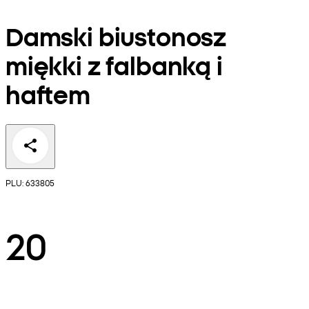
Damski biustonosz
miękki z falbanką i
haftem
PLU: 633805
20