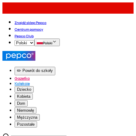
Znajdź sklep Pepco
Centrum pomocy
Pepco Club
Polski
✏️ Powrót do szkoły
Gazetka
Kolekcje
Dziecko
Kobieta
Dom
Niemowlę
Mężczyzna
Pozostałe