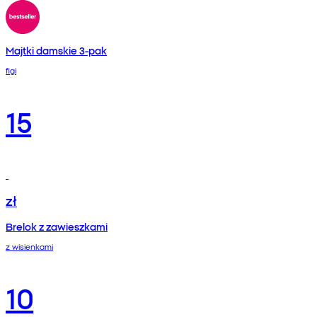
Majtki damskie 3-pak
figi
15
zł
Brelok z zawieszkami
z wisienkami
10