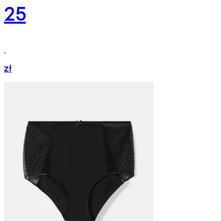
25
zł