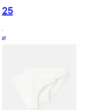
25
zł