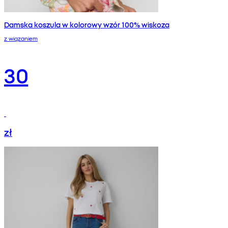
Damska koszula w kolorowy wzór 100% wiskoza
z wiązaniem
30
zł