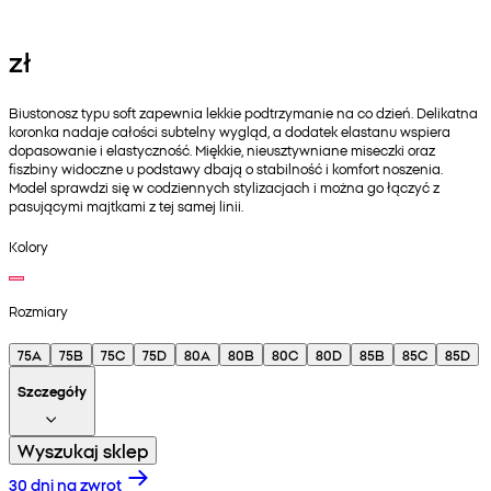
zł
Biustonosz typu soft zapewnia lekkie podtrzymanie na co dzień. Delikatna
koronka nadaje całości subtelny wygląd, a dodatek elastanu wspiera
dopasowanie i elastyczność. Miękkie, nieusztywniane miseczki oraz
fiszbiny widoczne u podstawy dbają o stabilność i komfort noszenia.
Model sprawdzi się w codziennych stylizacjach i można go łączyć z
pasującymi majtkami z tej samej linii.
Kolory
Rozmiary
75A
75B
75C
75D
80A
80B
80C
80D
85B
85C
85D
Szczegóły
Wyszukaj sklep
30 dni na zwrot