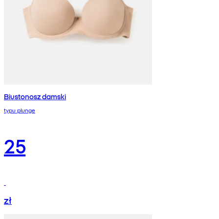
Biustonosz damski
typu plunge
25
zł