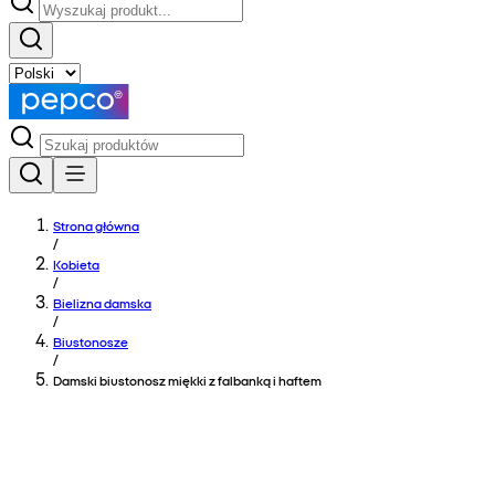
Strona główna
/
Kobieta
/
Bielizna damska
/
Biustonosze
/
Damski biustonosz miękki z falbanką i haftem