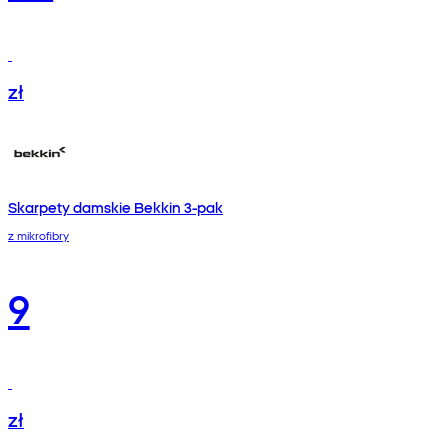
zł
Skarpety damskie Bekkin 3-pak
z mikrofibry
9
zł