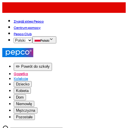
Znajdź sklep Pepco
Centrum pomocy
Pepco Club
Polski
✏️ Powrót do szkoły
Gazetka
Kolekcje
Dziecko
Kobieta
Dom
Niemowlę
Mężczyzna
Pozostałe