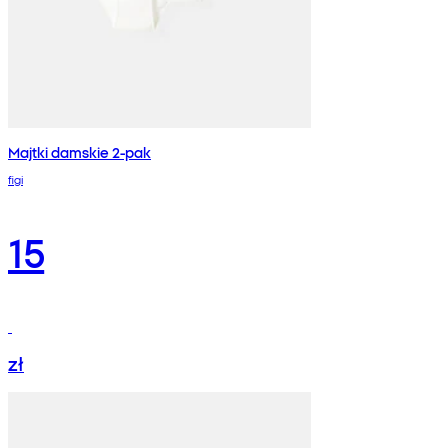
Majtki damskie 2-pak
figi
15
zł