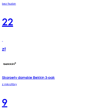
bez fiszbin
22
zł
Skarpety damskie Bekkin 3-pak
z mikrofibry
9