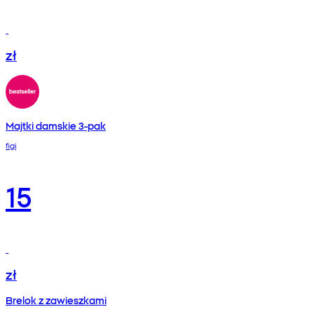
zł
Majtki damskie 3-pak
figi
15
zł
Brelok z zawieszkami