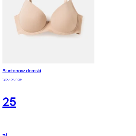
Biustonosz damski
typu plunge
25
zł