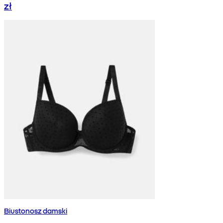
zł
Biustonosz damski