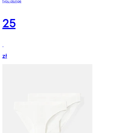
typu plunge
25
zł