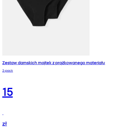
Zestaw damskich majtek z prążkowanego materiału
2-pack
15
zł