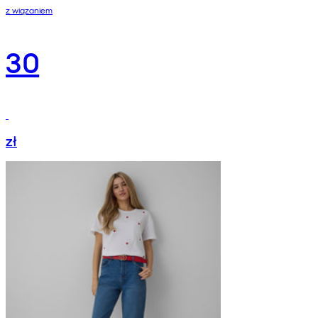
z wiązaniem
30
zł