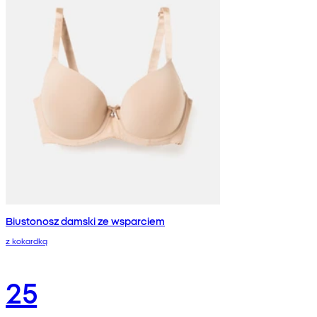
Biustonosz damski ze wsparciem
z kokardką
25