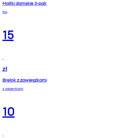
Majtki damskie 3-pak
figi
15
zł
Brelok z zawieszkami
z wisienkami
10