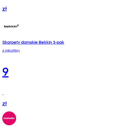
zł
Skarpety damskie Bekkin 3-pak
z mikrofibry
9
zł