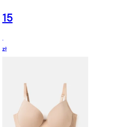
15
zł