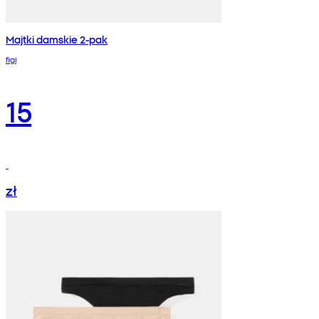
Majtki damskie 2-pak
figi
15
zł