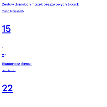
Zestaw damskich majtek bezszwowych 2-pack
fason typu szorty
15
zł
Biustonosz damski
bez fiszbin
22