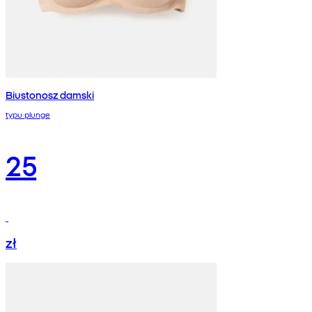
Biustonosz damski
typu plunge
25
zł