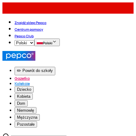
Znajdź sklep Pepco
Centrum pomocy
Pepco Club
Polski
✏️ Powrót do szkoły
Gazetka
Kolekcje
Dziecko
Kobieta
Dom
Niemowlę
Mężczyzna
Pozostałe