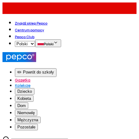
Znajdź sklep Pepco
Centrum pomocy
Pepco Club
Polski
✏️ Powrót do szkoły
Gazetka
Kolekcje
Dziecko
Kobieta
Dom
Niemowlę
Mężczyzna
Pozostałe