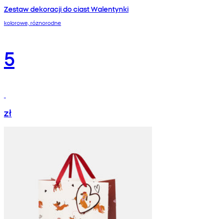
Zestaw dekoracji do ciast Walentynki
kolorowe, róznorodne
5
zł