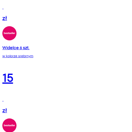
zł
Widelce 6 szt.
w kolorze srebrnym
15
zł