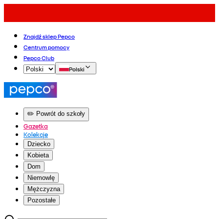
Znajdź sklep Pepco
Centrum pomocy
Pepco Club
Polski
✏️ Powrót do szkoły
Gazetka
Kolekcje
Dziecko
Kobieta
Dom
Niemowlę
Mężczyzna
Pozostałe