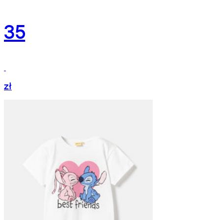
35
zł