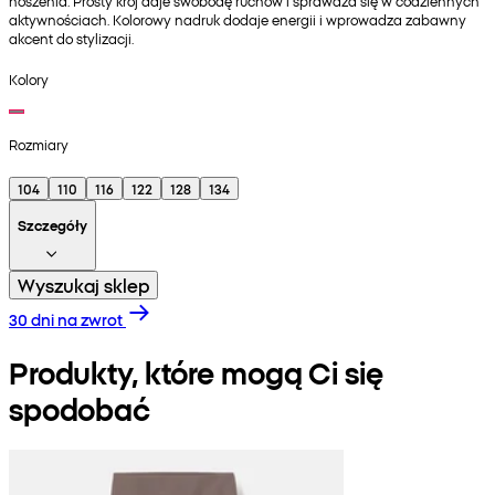
noszenia. Prosty krój daje swobodę ruchów i sprawdza się w codziennych
aktywnościach. Kolorowy nadruk dodaje energii i wprowadza zabawny
akcent do stylizacji.
Kolory
Rozmiary
104
110
116
122
128
134
Szczegóły
Wyszukaj sklep
30 dni na zwrot
Produkty, które mogą Ci się
spodobać