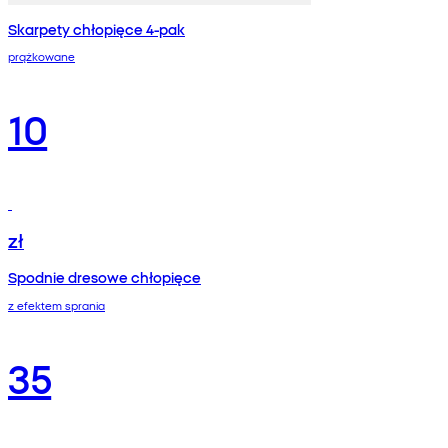
Skarpety chłopięce 4-pak
prążkowane
10
zł
Spodnie dresowe chłopięce
z efektem sprania
35