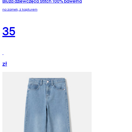
Bluza dziewczęca Stitch 100% bawełna
na zamek, z kapturem
35
zł