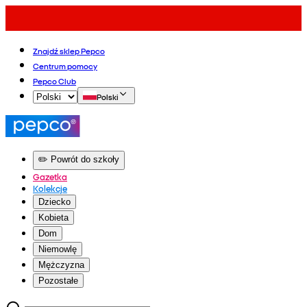
Znajdź sklep Pepco
Centrum pomocy
Pepco Club
Polski
✏️ Powrót do szkoły
Gazetka
Kolekcje
Dziecko
Kobieta
Dom
Niemowlę
Mężczyzna
Pozostałe