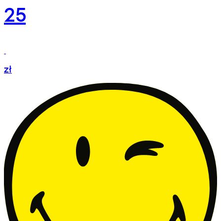
25
zł