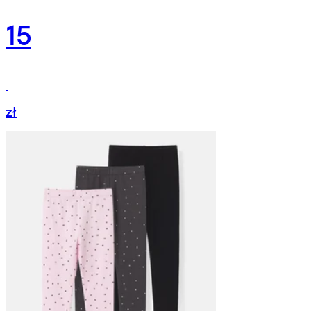
15
zł