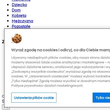
Dziecko
Dom
Kobieta
Mężczyzna
Pozostałe
Doładowania telefonów i E-karty
Znajdź nas na:
Wyraź zgodę na cookies i odkryj, co dla Ciebie mam
Używamy niezbędnych plików cookies, aby nasza strona dział
możemy stosować także cookie analityczne i marketingowe – n
ulepszać działanie serwisu, analizować jego wykorzystanie i w
„Zaakceptuj wszystkie ciasteczka”, wyrażasz zgodę na stosowan
cookies. W „Ustawieniach ciasteczek” możesz wybrać konkretn
„Tylko niezbędne”. Zgodę możesz wycofać w dowolnym momenci
Polityce prywatności działań marketingowych.
Copyright © 2026 Pepco. Wszelkie prawa zastrzeżone
Ustawienia plików cookie
Tylko ni
Selected Language: