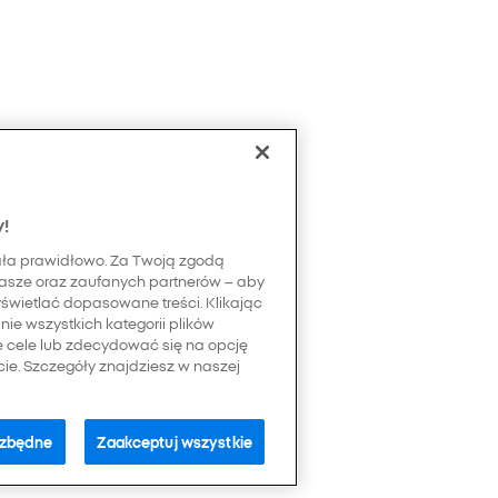
y!
ała prawidłowo. Za Twoją zgodą
asze oraz zaufanych partnerów – aby
yświetlać dopasowane treści. Klikając
ie wszystkich kategorii plików
e cele lub zdecydować się na opcję
e. Szczegóły znajdziesz w naszej
ezbędne
Zaakceptuj wszystkie