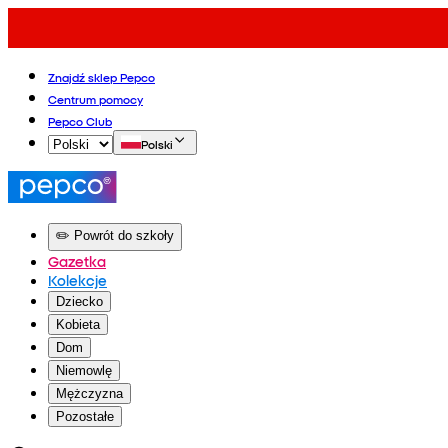
Znajdź sklep Pepco
Centrum pomocy
Pepco Club
Polski
✏️ Powrót do szkoły
Gazetka
Kolekcje
Dziecko
Kobieta
Dom
Niemowlę
Mężczyzna
Pozostałe