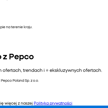
e na terenie kraju.
o z Pepco
ofertach, trendach i ⭐️ ekskluzywnych ofertach.
epco Poland Sp. z o.o.
 więcej z naszej
Polityka prywatności