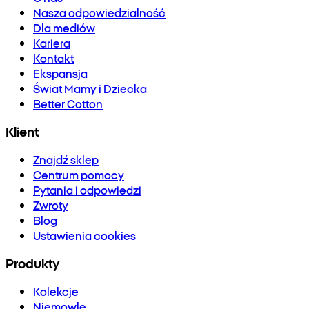
Nasza odpowiedzialność
Dla mediów
Kariera
Kontakt
Ekspansja
Świat Mamy i Dziecka
Better Cotton
Klient
Znajdź sklep
Centrum pomocy
Pytania i odpowiedzi
Zwroty
Blog
Ustawienia cookies
Produkty
Kolekcje
Niemowlę