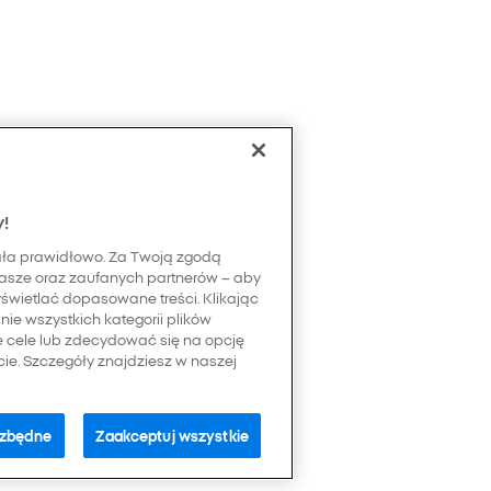
y!
ała prawidłowo. Za Twoją zgodą
asze oraz zaufanych partnerów – aby
yświetlać dopasowane treści. Klikając
ie wszystkich kategorii plików
e cele lub zdecydować się na opcję
e. Szczegóły znajdziesz w naszej
ezbędne
Zaakceptuj wszystkie