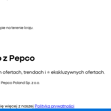
e na terenie kraju.
o z Pepco
ofertach, trendach i ⭐️ ekskluzywnych ofertach.
epco Poland Sp. z o.o.
 więcej z naszej
Polityka prywatności