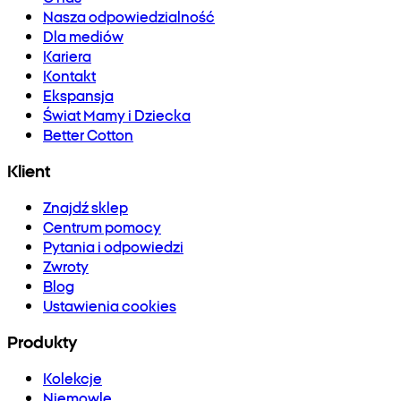
Nasza odpowiedzialność
Dla mediów
Kariera
Kontakt
Ekspansja
Świat Mamy i Dziecka
Better Cotton
Klient
Znajdź sklep
Centrum pomocy
Pytania i odpowiedzi
Zwroty
Blog
Ustawienia cookies
Produkty
Kolekcje
Niemowlę