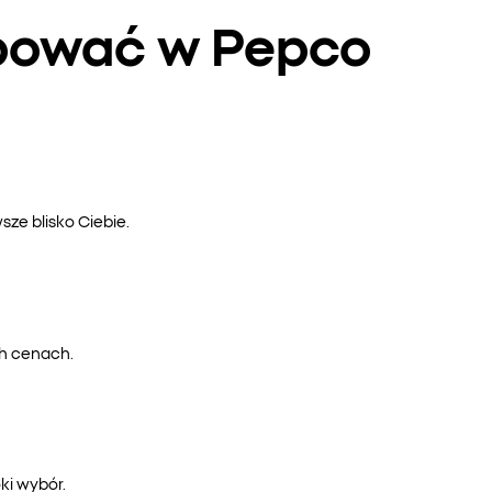
upować w Pepco
ze blisko Ciebie.
ch cenach.
ki wybór.