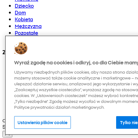
Dziecko
Dom
Kobieta
Mężczyzna
Pozostałe
Doładowania telefonów i E-karty
Znajdź nas na:
Wyraź zgodę na cookies i odkryj, co dla Ciebie mam
Używamy niezbędnych plików cookies, aby nasza strona dział
możemy stosować także cookie analityczne i marketingowe – n
ulepszać działanie serwisu, analizować jego wykorzystanie i w
„Zaakceptuj wszystkie ciasteczka”, wyrażasz zgodę na stosowan
cookies. W „Ustawieniach ciasteczek” możesz wybrać konkretn
„Tylko niezbędne”. Zgodę możesz wycofać w dowolnym momenci
Polityce prywatności działań marketingowych.
Copyright © 2026 Pepco. Wszelkie prawa zastrzeżone
Ustawienia plików cookie
Tylko ni
Selected Language: