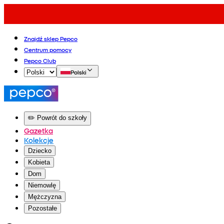
Znajdź sklep Pepco
Centrum pomocy
Pepco Club
Polski
✏️ Powrót do szkoły
Gazetka
Kolekcje
Dziecko
Kobieta
Dom
Niemowlę
Mężczyzna
Pozostałe