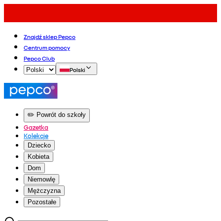
Znajdź sklep Pepco
Centrum pomocy
Pepco Club
Polski
✏️ Powrót do szkoły
Gazetka
Kolekcje
Dziecko
Kobieta
Dom
Niemowlę
Mężczyzna
Pozostałe