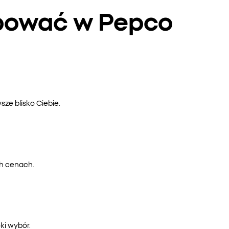
upować w Pepco
ze blisko Ciebie.
ch cenach.
ki wybór.