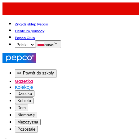
Znajdź sklep Pepco
Centrum pomocy
Pepco Club
Polski
✏️ Powrót do szkoły
Gazetka
Kolekcje
Dziecko
Kobieta
Dom
Niemowlę
Mężczyzna
Pozostałe