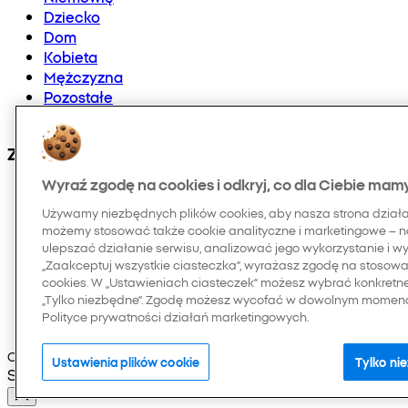
Dziecko
Dom
Kobieta
Mężczyzna
Pozostałe
Doładowania telefonów i E-karty
Znajdź nas na:
Wyraź zgodę na cookies i odkryj, co dla Ciebie mam
Używamy niezbędnych plików cookies, aby nasza strona dział
możemy stosować także cookie analityczne i marketingowe – n
ulepszać działanie serwisu, analizować jego wykorzystanie i w
„Zaakceptuj wszystkie ciasteczka”, wyrażasz zgodę na stosowan
cookies. W „Ustawieniach ciasteczek” możesz wybrać konkretn
„Tylko niezbędne”. Zgodę możesz wycofać w dowolnym momenci
Polityce prywatności działań marketingowych.
Copyright © 2026 Pepco. Wszelkie prawa zastrzeżone
Ustawienia plików cookie
Tylko ni
Selected Language: