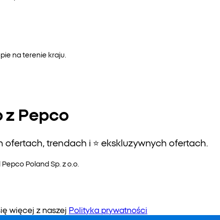
e na terenie kraju.
o z Pepco
ofertach, trendach i ⭐️ ekskluzywnych ofertach.
epco Poland Sp. z o.o.
 więcej z naszej
Polityka prywatności