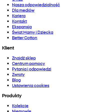
Nasza odpowiedzialność
Dla mediów
Kariera
Kontakt
Ekspansja
Świat Mamy i Dziecka
Better Cotton
Klient
Znajdź sklep
Centrum pomocy
Pytania i odpowiedzi
Zwroty
Blog
Ustawienia cookies
Produkty
Kolekcje
Niemowlę