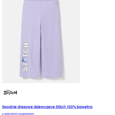
Spodnie dresowe dziewczęce Stitch 100% bawełna
z szerokimi nogawkami