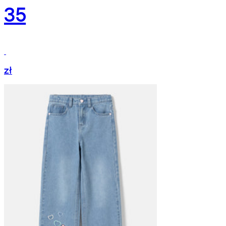
35
zł