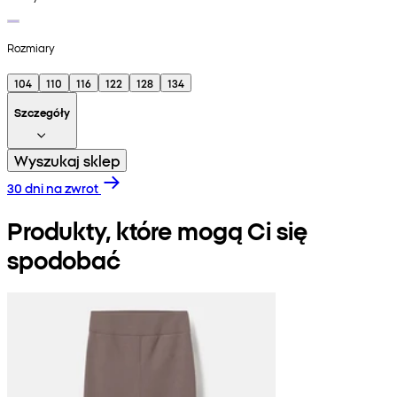
Rozmiary
104
110
116
122
128
134
Szczegóły
Wyszukaj sklep
30 dni na zwrot
Produkty, które mogą Ci się
spodobać