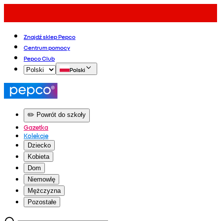
Znajdź sklep Pepco
Centrum pomocy
Pepco Club
Polski
✏️ Powrót do szkoły
Gazetka
Kolekcje
Dziecko
Kobieta
Dom
Niemowlę
Mężczyzna
Pozostałe