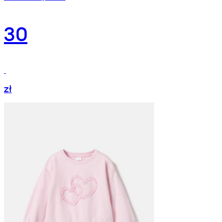
30
zł