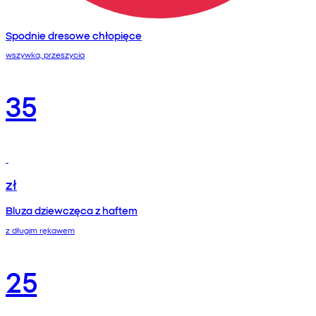
Spodnie dresowe chłopięce
wszywka, przeszycia
35
zł
Bluza dziewczęca z haftem
z długim rękawem
25