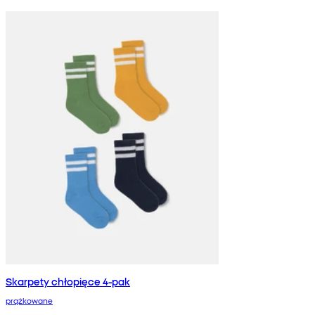
Skarpety chłopięce 4-pak
prążkowane