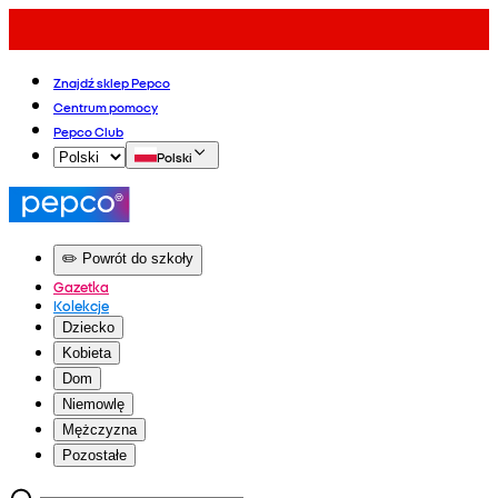
Znajdź sklep Pepco
Centrum pomocy
Pepco Club
Polski
✏️ Powrót do szkoły
Gazetka
Kolekcje
Dziecko
Kobieta
Dom
Niemowlę
Mężczyzna
Pozostałe