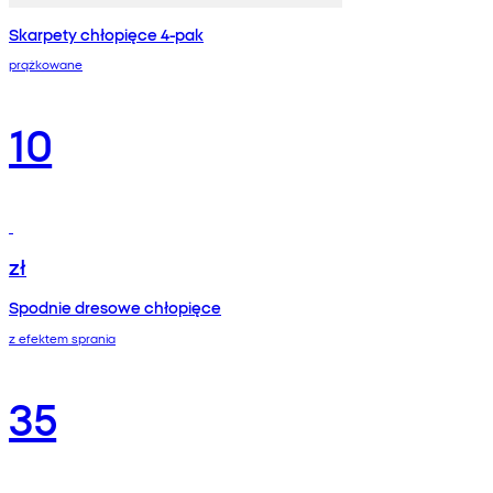
Skarpety chłopięce 4-pak
prążkowane
10
zł
Spodnie dresowe chłopięce
z efektem sprania
35