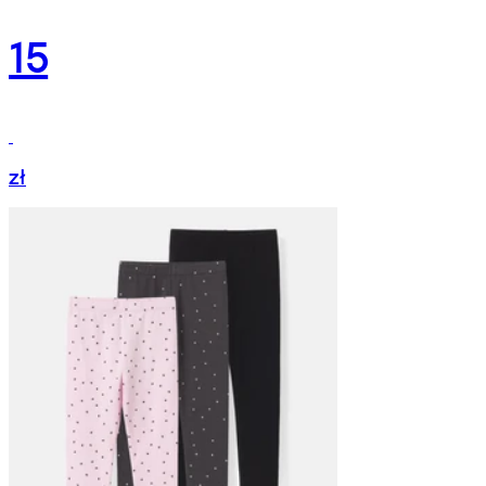
15
zł