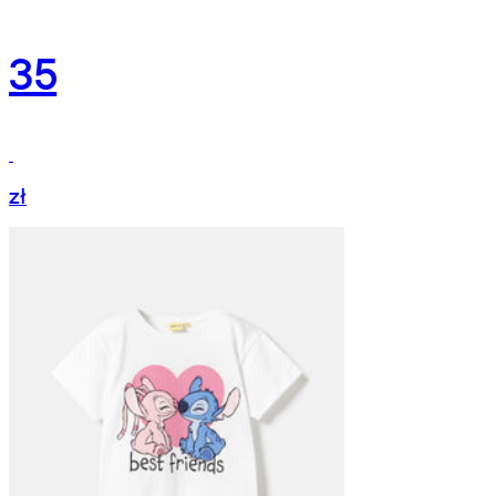
35
zł