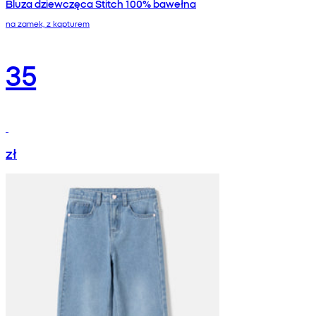
Bluza dziewczęca Stitch 100% bawełna
na zamek, z kapturem
35
zł