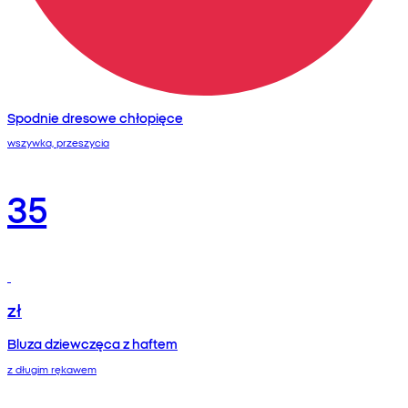
Spodnie dresowe chłopięce
wszywka, przeszycia
35
zł
Bluza dziewczęca z haftem
z długim rękawem