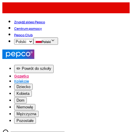
Znajdź sklep Pepco
Centrum pomocy
Pepco Club
Polski
✏️ Powrót do szkoły
Gazetka
Kolekcje
Dziecko
Kobieta
Dom
Niemowlę
Mężczyzna
Pozostałe