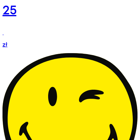
25
zł