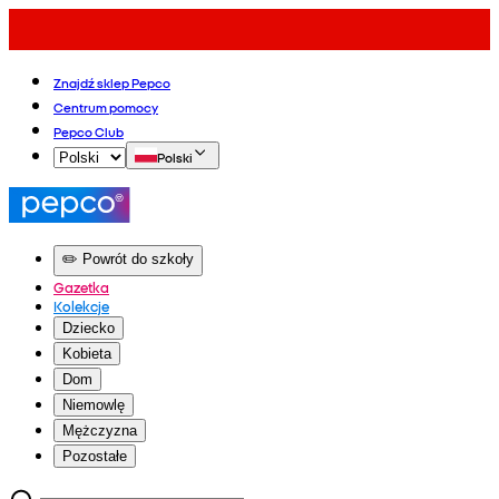
Znajdź sklep Pepco
Centrum pomocy
Pepco Club
Polski
✏️ Powrót do szkoły
Gazetka
Kolekcje
Dziecko
Kobieta
Dom
Niemowlę
Mężczyzna
Pozostałe