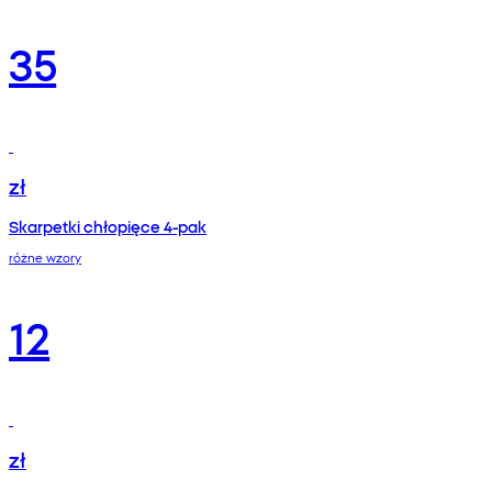
35
zł
Skarpetki chłopięce 4-pak
różne wzory
12
zł