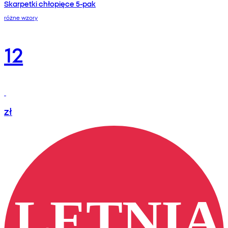
Skarpetki chłopięce 5-pak
różne wzory
12
zł