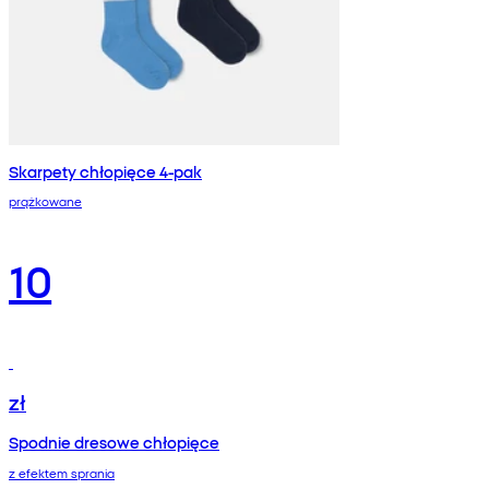
Skarpety chłopięce 4-pak
prążkowane
10
zł
Spodnie dresowe chłopięce
z efektem sprania