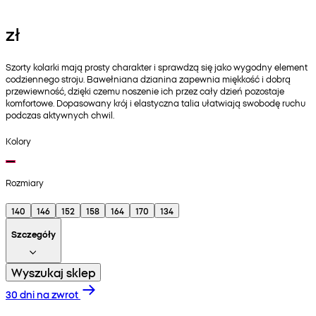
zł
Szorty kolarki mają prosty charakter i sprawdzą się jako wygodny element
codziennego stroju. Bawełniana dzianina zapewnia miękkość i dobrą
przewiewność, dzięki czemu noszenie ich przez cały dzień pozostaje
komfortowe. Dopasowany krój i elastyczna talia ułatwiają swobodę ruchu
podczas aktywnych chwil.
Kolory
Rozmiary
140
146
152
158
164
170
134
Szczegóły
Wyszukaj sklep
30 dni na zwrot