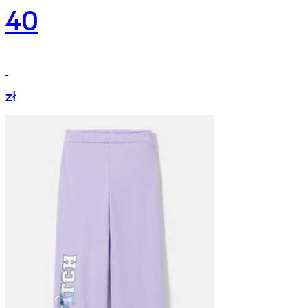
40
zł