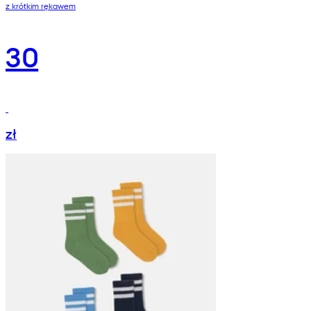
z krótkim rękawem
30
zł