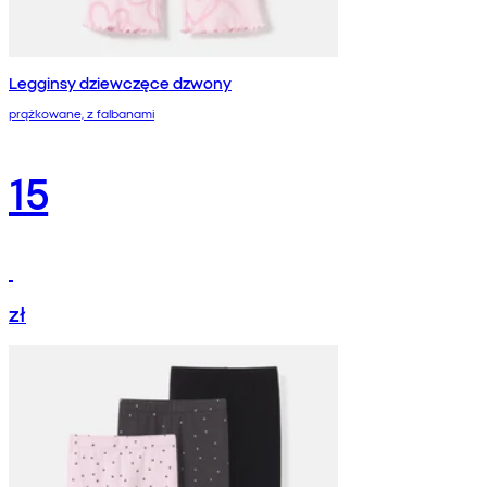
Legginsy dziewczęce dzwony
prążkowane, z falbanami
15
zł