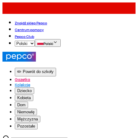
Znajdź sklep Pepco
Centrum pomocy
Pepco Club
Polski
✏️ Powrót do szkoły
Gazetka
Kolekcje
Dziecko
Kobieta
Dom
Niemowlę
Mężczyzna
Pozostałe