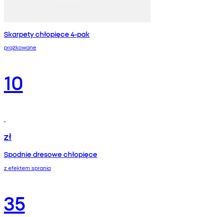
Skarpety chłopięce 4-pak
prążkowane
10
zł
Spodnie dresowe chłopięce
z efektem sprania
35