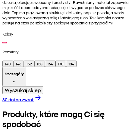
dziecka, oferując swobodny i prosty styl. Bawełniany materiał zapewnia
miękkość i dobrą oddychalność, co jest wygodne podczas aktywnego
dnia. Top ma prążkowaną strukturę i delikatny napis z przodu, a szorty
wyposażono w elastyczną talię ułatwiającą ruch. Taki komplet dobrze
pasuje na czas po szkole czy spokojne spotkania z przyjaciółmi.
Kolory
Rozmiary
140
146
152
158
164
170
134
Szczegóły
Wyszukaj sklep
30 dni na zwrot
Produkty, które mogą Ci się
spodobać