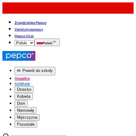
Znajdź sklep Pepco
Centrum pomocy
Pepco Club
Polski
✏️ Powrót do szkoły
Gazetka
Kolekcje
Dziecko
Kobieta
Dom
Niemowlę
Mężczyzna
Pozostałe