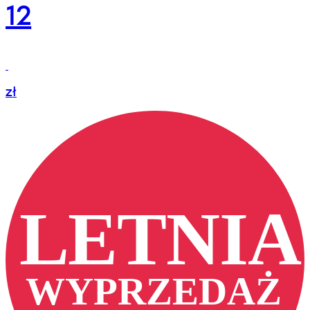
12
zł