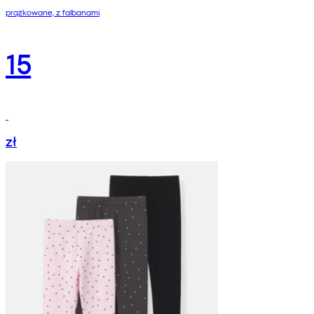
prążkowane, z falbanami
15
zł