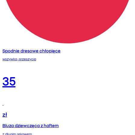
Spodnie dresowe chłopięce
wszywka, przeszycia
35
zł
Bluza dziewczęca z haftem
z długim rękawem