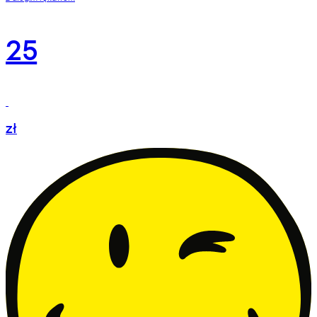
25
zł