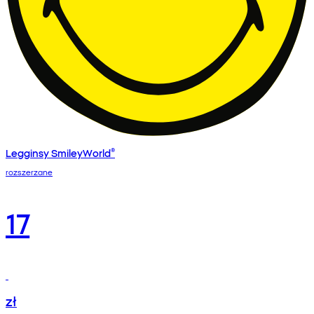
Legginsy SmileyWorld®
rozszerzane
17
zł