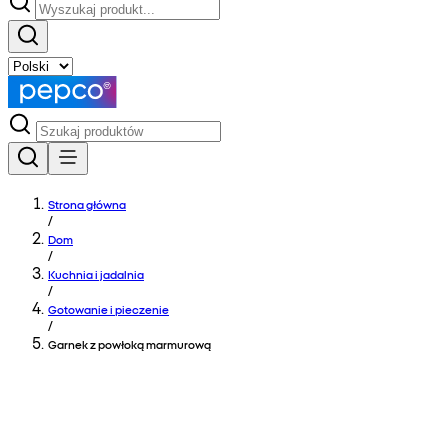
Strona główna
/
Dom
/
Kuchnia i jadalnia
/
Gotowanie i pieczenie
/
Garnek z powłoką marmurową