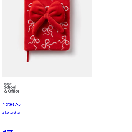
Notes A5
z kokardką