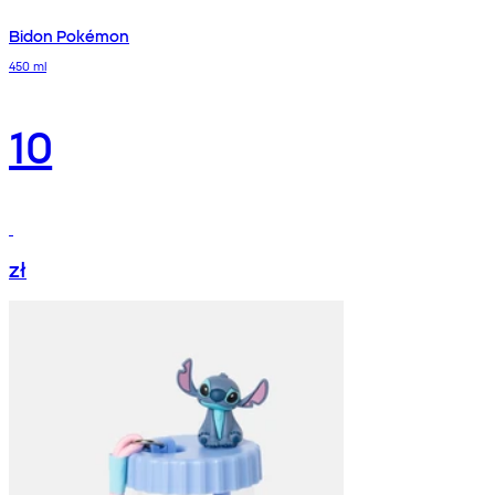
Bidon Pokémon
450 ml
10
zł