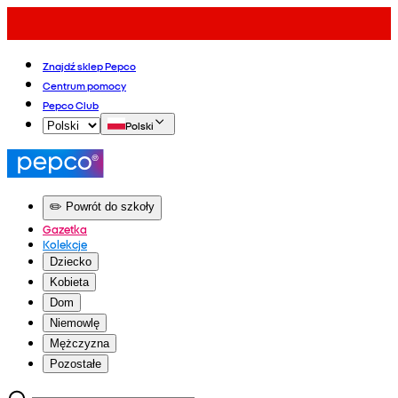
Znajdź sklep Pepco
Centrum pomocy
Pepco Club
Polski
✏️ Powrót do szkoły
Gazetka
Kolekcje
Dziecko
Kobieta
Dom
Niemowlę
Mężczyzna
Pozostałe