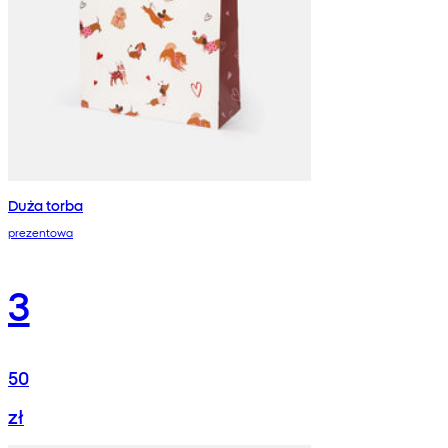
Duża torba
prezentowa
3
50
zł