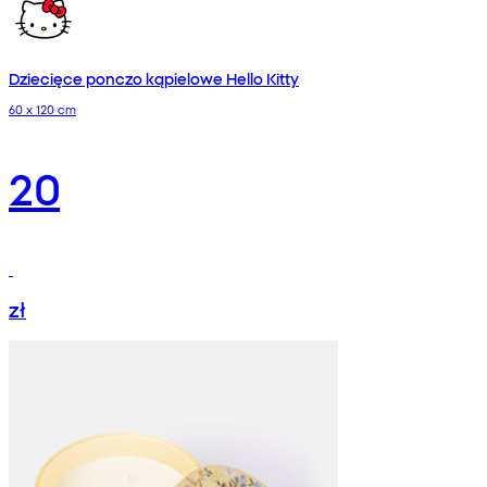
Dziecięce ponczo kąpielowe Hello Kitty
60 x 120 cm
20
zł