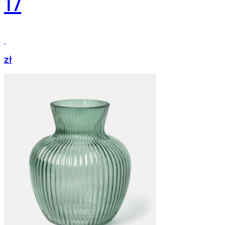
17
zł