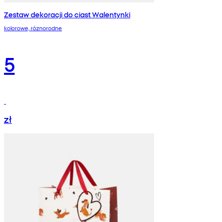
Zestaw dekoracji do ciast Walentynki
kolorowe, róznorodne
5
zł