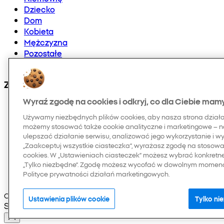
Dziecko
Dom
Kobieta
Mężczyzna
Pozostałe
Doładowania telefonów i E-karty
Znajdź nas na:
Wyraź zgodę na cookies i odkryj, co dla Ciebie mam
Używamy niezbędnych plików cookies, aby nasza strona dział
możemy stosować także cookie analityczne i marketingowe – n
ulepszać działanie serwisu, analizować jego wykorzystanie i w
„Zaakceptuj wszystkie ciasteczka”, wyrażasz zgodę na stosowan
cookies. W „Ustawieniach ciasteczek” możesz wybrać konkretn
„Tylko niezbędne”. Zgodę możesz wycofać w dowolnym momenci
Polityce prywatności działań marketingowych.
Copyright © 2026 Pepco. Wszelkie prawa zastrzeżone
Ustawienia plików cookie
Tylko ni
Selected Language: