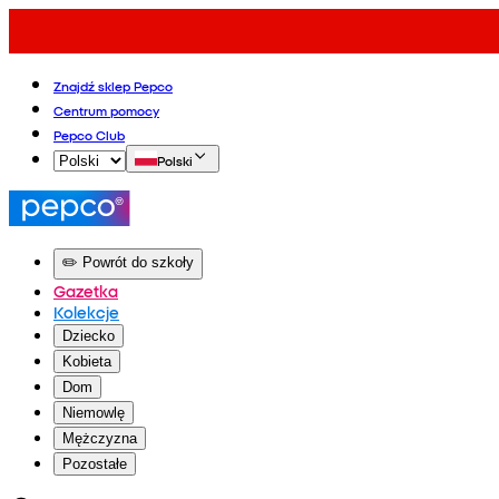
Znajdź sklep Pepco
Centrum pomocy
Pepco Club
Polski
✏️ Powrót do szkoły
Gazetka
Kolekcje
Dziecko
Kobieta
Dom
Niemowlę
Mężczyzna
Pozostałe