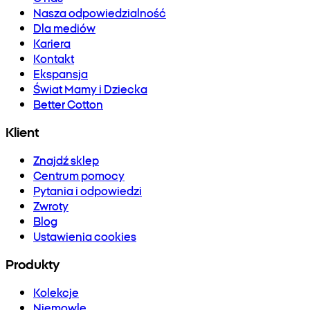
Nasza odpowiedzialność
Dla mediów
Kariera
Kontakt
Ekspansja
Świat Mamy i Dziecka
Better Cotton
Klient
Znajdź sklep
Centrum pomocy
Pytania i odpowiedzi
Zwroty
Blog
Ustawienia cookies
Produkty
Kolekcje
Niemowlę