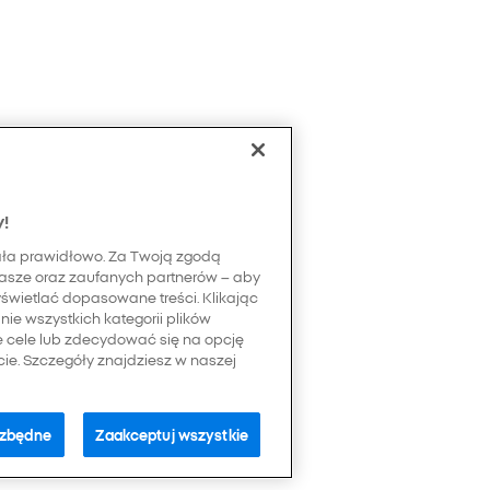
y!
ała prawidłowo. Za Twoją zgodą
asze oraz zaufanych partnerów – aby
yświetlać dopasowane treści. Klikając
ie wszystkich kategorii plików
e cele lub zdecydować się na opcję
e. Szczegóły znajdziesz w naszej
ezbędne
Zaakceptuj wszystkie