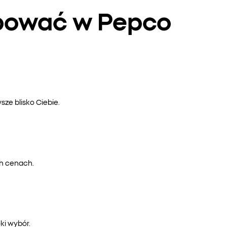
upować w Pepco
ze blisko Ciebie.
ch cenach.
ki wybór.