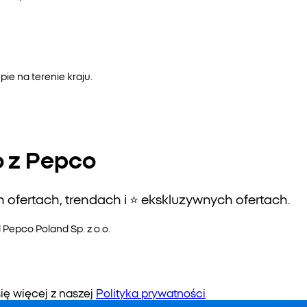
e na terenie kraju.
o z Pepco
ofertach, trendach i ⭐️ ekskluzywnych ofertach.
epco Poland Sp. z o.o.
 więcej z naszej
Polityka prywatności