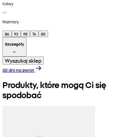
Kolory
Rozmiary
86
92
98
74
80
Szczegóły
Wyszukaj sklep
30 dni na zwrot
Produkty, które mogą Ci się
spodobać