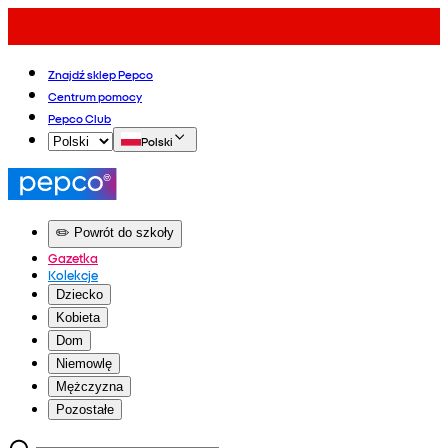
Znajdź sklep Pepco
Centrum pomocy
Pepco Club
Polski
✏️ Powrót do szkoły
Gazetka
Kolekcje
Dziecko
Kobieta
Dom
Niemowlę
Mężczyzna
Pozostałe