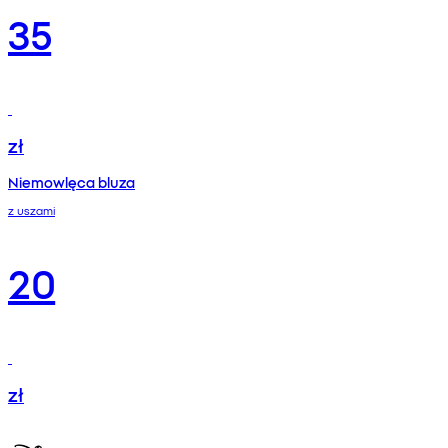
35
zł
Niemowlęca bluza
z uszami
20
zł