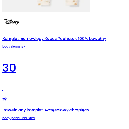
Komplet niemowlęcy Kubuś Puchatek 100% bawełny
body i legginsy
30
zł
Bawełniany komplet 3‑częściowy chłopięcy
body, pajac i chustka