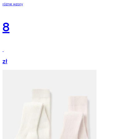
różne wzory
8
zł