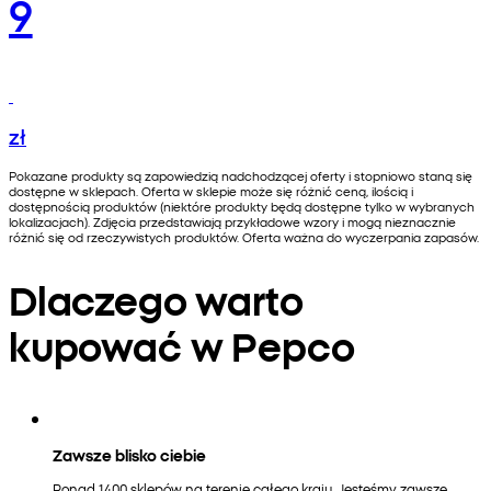
9
zł
Pokazane produkty są zapowiedzią nadchodzącej oferty i stopniowo staną się
dostępne w sklepach. Oferta w sklepie może się różnić ceną, ilością i
dostępnością produktów (niektóre produkty będą dostępne tylko w wybranych
lokalizacjach). Zdjęcia przedstawiają przykładowe wzory i mogą nieznacznie
różnić się od rzeczywistych produktów. Oferta ważna do wyczerpania zapasów.
Dlaczego warto
kupować w Pepco
Zawsze blisko ciebie
Ponad 1400 sklepów na terenie całego kraju. Jesteśmy zawsze