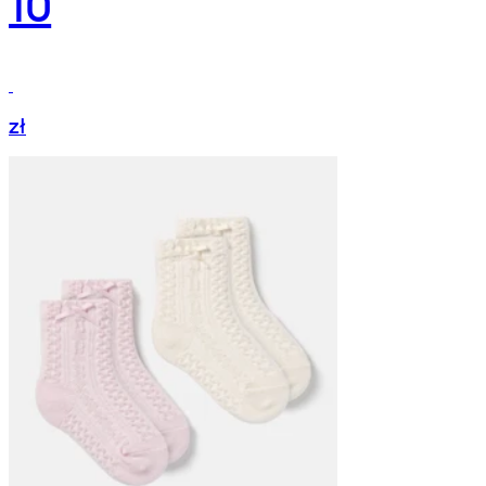
10
zł