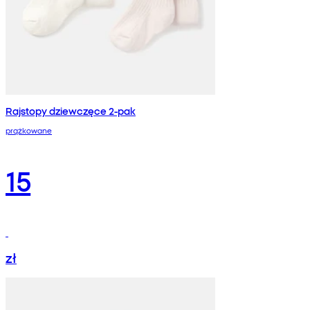
Rajstopy dziewczęce 2-pak
prążkowane
15
zł