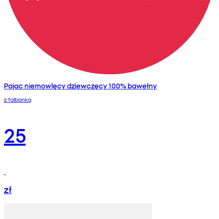
Pajac niemowlęcy dziewczęcy 100% bawełny
z falbanką
25
zł