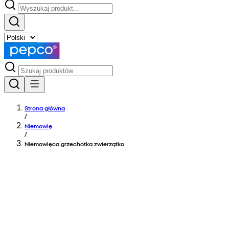
Strona główna
/
Niemowlę
/
Niemowlęca grzechotka zwierzątko