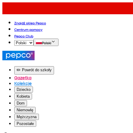
Znajdź sklep Pepco
Centrum pomocy
Pepco Club
Polski
✏️ Powrót do szkoły
Gazetka
Kolekcje
Dziecko
Kobieta
Dom
Niemowlę
Mężczyzna
Pozostałe