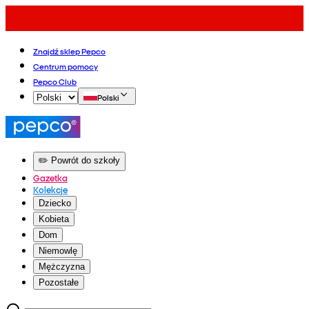
Znajdź sklep Pepco
Centrum pomocy
Pepco Club
Polski
✏️ Powrót do szkoły
Gazetka
Kolekcje
Dziecko
Kobieta
Dom
Niemowlę
Mężczyzna
Pozostałe