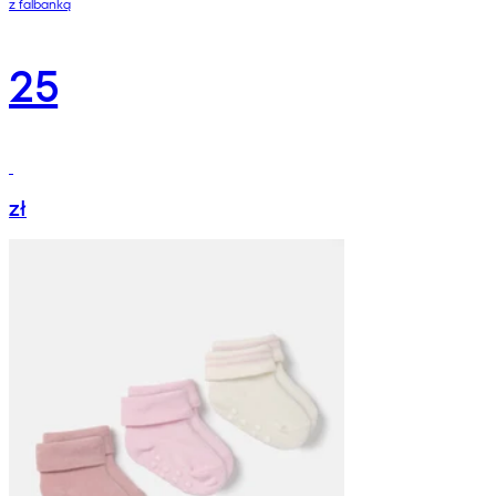
z falbanką
25
zł