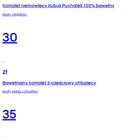
Komplet niemowlęcy Kubuś Puchatek 100% bawełny
body i legginsy
30
zł
Bawełniany komplet 3‑częściowy chłopięcy
body, pajac i chustka
35