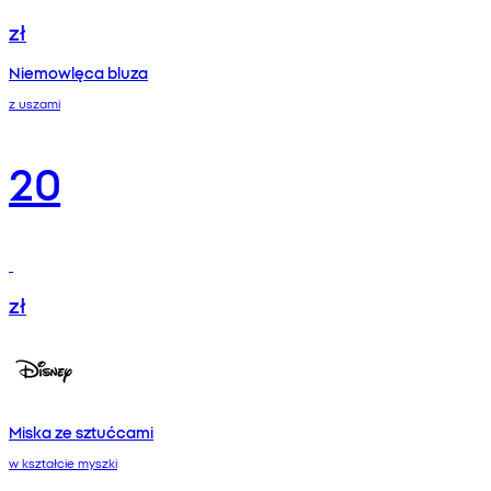
zł
Niemowlęca bluza
z uszami
20
zł
Miska ze sztućcami
w kształcie myszki