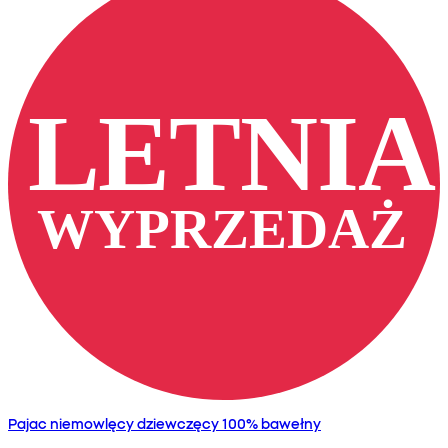
Pajac niemowlęcy dziewczęcy 100% bawełny