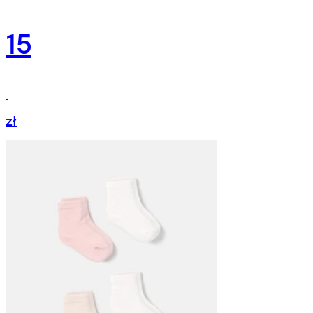
15
zł