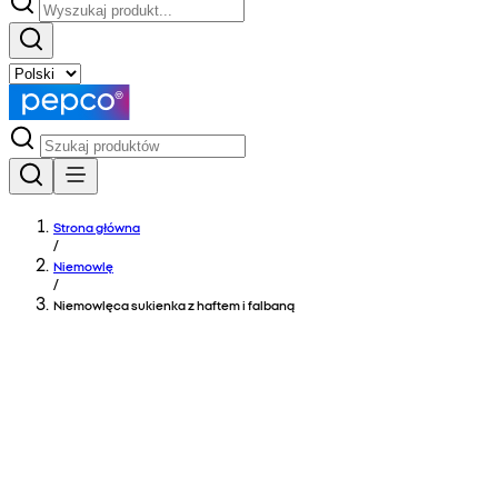
Strona główna
/
Niemowlę
/
Niemowlęca sukienka z haftem i falbaną