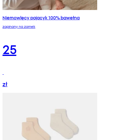
Niemowlęcy pajacyk 100% bawełna
zapinany na zamek
25
zł