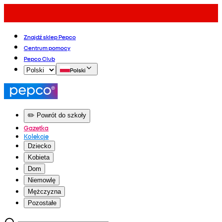
Znajdź sklep Pepco
Centrum pomocy
Pepco Club
Polski
✏️ Powrót do szkoły
Gazetka
Kolekcje
Dziecko
Kobieta
Dom
Niemowlę
Mężczyzna
Pozostałe