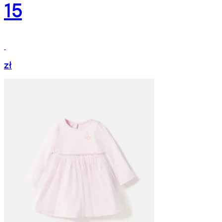
15
zł