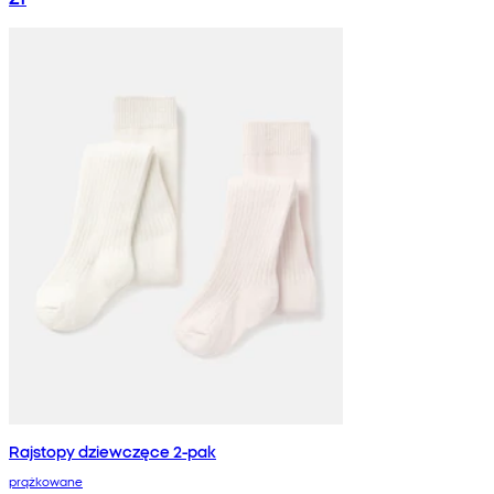
Rajstopy dziewczęce 2-pak
prążkowane