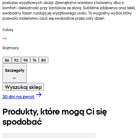
podczas wyjątkowych okazji. Zewnętrzna warstwa z bawełny dba o
komfort i delikatność przy kontakcie ze skórą. Subtelne zdobienia oraz lekki,
swobodny fason nadają jej wyjątkowego uroku. To wygodny wybór, który
pozwala maleństwu czuć się swobodnie przez cały dzień.
Kolory
Rozmiary
86
92
98
74
80
Szczegóły
Wyszukaj sklep
30 dni na zwrot
Produkty, które mogą Ci się
spodobać