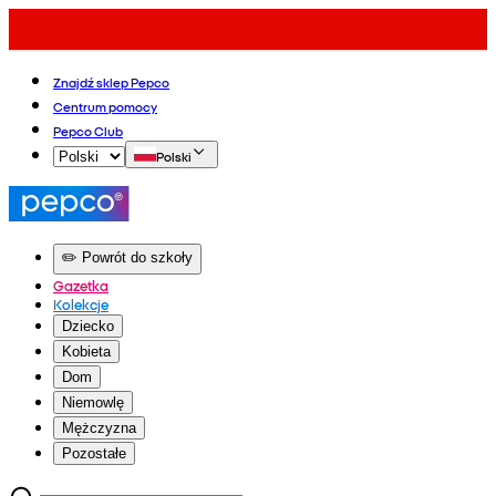
Znajdź sklep Pepco
Centrum pomocy
Pepco Club
Polski
✏️ Powrót do szkoły
Gazetka
Kolekcje
Dziecko
Kobieta
Dom
Niemowlę
Mężczyzna
Pozostałe