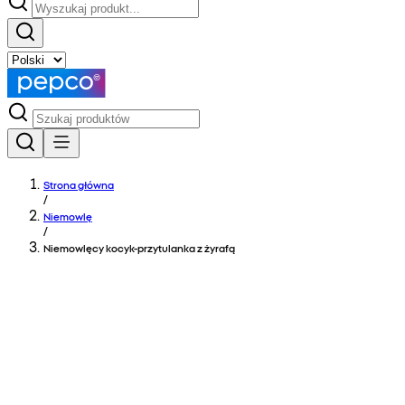
Strona główna
/
Niemowlę
/
Niemowlęcy kocyk-przytulanka z żyrafą