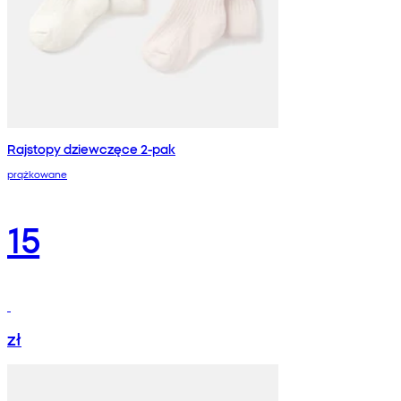
Rajstopy dziewczęce 2-pak
prążkowane
15
zł