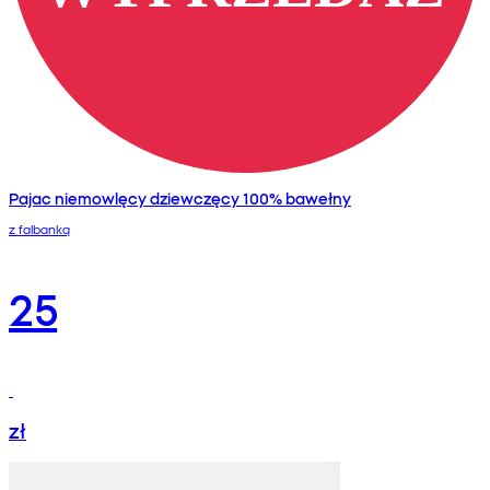
Pajac niemowlęcy dziewczęcy 100% bawełny
z falbanką
25
zł