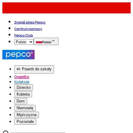
Znajdź sklep Pepco
Centrum pomocy
Pepco Club
Polski
✏️ Powrót do szkoły
Gazetka
Kolekcje
Dziecko
Kobieta
Dom
Niemowlę
Mężczyzna
Pozostałe