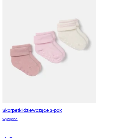
Skarpetki dziewczęce 3-pak
wywijane