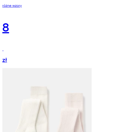
różne wzory
8
zł