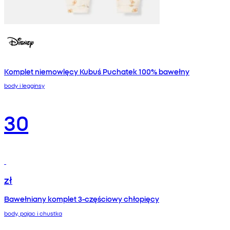
Komplet niemowlęcy Kubuś Puchatek 100% bawełny
body i legginsy
30
zł
Bawełniany komplet 3‑częściowy chłopięcy
body, pajac i chustka