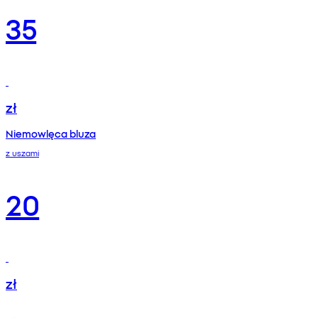
35
zł
Niemowlęca bluza
z uszami
20
zł