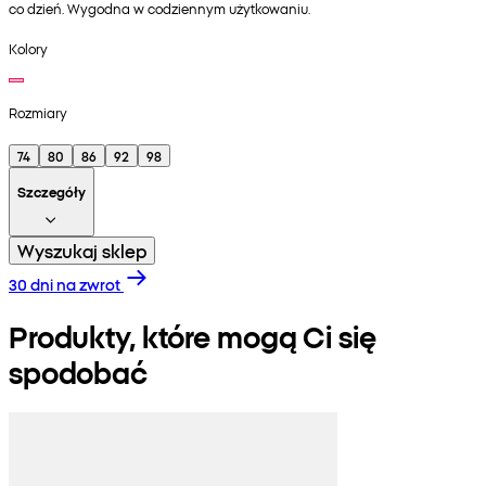
co dzień. Wygodna w codziennym użytkowaniu.
Kolory
Rozmiary
74
80
86
92
98
Szczegóły
Wyszukaj sklep
30 dni na zwrot
Produkty, które mogą Ci się
spodobać