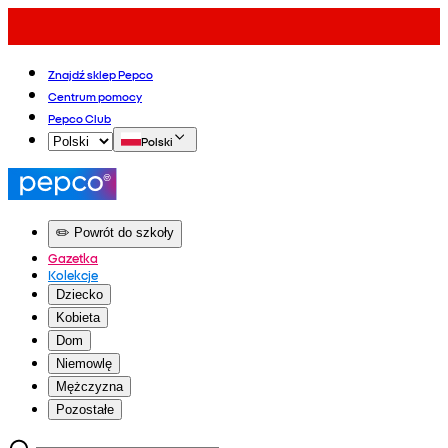
Znajdź sklep Pepco
Centrum pomocy
Pepco Club
Polski
✏️ Powrót do szkoły
Gazetka
Kolekcje
Dziecko
Kobieta
Dom
Niemowlę
Mężczyzna
Pozostałe