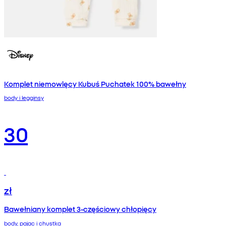
Komplet niemowlęcy Kubuś Puchatek 100% bawełny
body i legginsy
30
zł
Bawełniany komplet 3‑częściowy chłopięcy
body, pajac i chustka