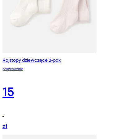
Rajstopy dziewczęce 2-pak
prążkowane
15
zł