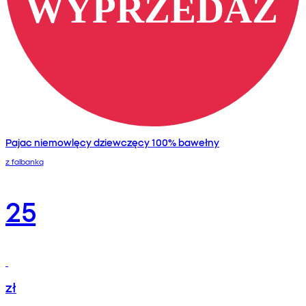
Pajac niemowlęcy dziewczęcy 100% bawełny
z falbanką
25
zł