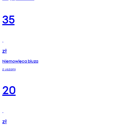
35
zł
Niemowlęca bluza
z uszami
20
zł