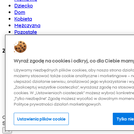
Dziecko
Dom
Kobieta
Mężczyzna
Pozostałe
Doładowania telefonów i E-karty
Znajdź nas na:
Wyraź zgodę na cookies i odkryj, co dla Ciebie mam
Używamy niezbędnych plików cookies, aby nasza strona dział
możemy stosować także cookie analityczne i marketingowe – n
ulepszać działanie serwisu, analizować jego wykorzystanie i w
„Zaakceptuj wszystkie ciasteczka”, wyrażasz zgodę na stosowan
cookies. W „Ustawieniach ciasteczek” możesz wybrać konkretn
„Tylko niezbędne”. Zgodę możesz wycofać w dowolnym momenci
Polityce prywatności działań marketingowych.
Copyright © 2026 Pepco. Wszelkie prawa zastrzeżone
Ustawienia plików cookie
Tylko ni
Selected Language: