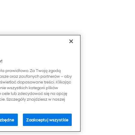
y!
ała prawidłowo. Za Twoją zgodą
asze oraz zaufanych partnerów – aby
yświetlać dopasowane treści. Klikając
ie wszystkich kategorii plików
e cele lub zdecydować się na opcję
e. Szczegóły znajdziesz w naszej
ezbędne
Zaakceptuj wszystkie