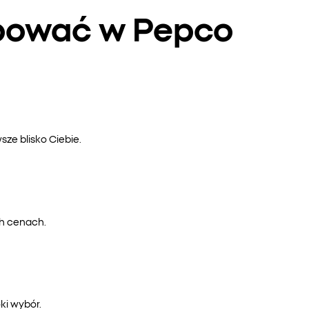
upować w Pepco
ze blisko Ciebie.
ch cenach.
ki wybór.