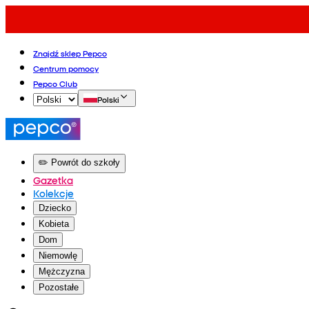
Znajdź sklep Pepco
Centrum pomocy
Pepco Club
Polski
✏️ Powrót do szkoły
Gazetka
Kolekcje
Dziecko
Kobieta
Dom
Niemowlę
Mężczyzna
Pozostałe