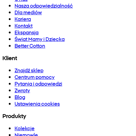
Nasza odpowiedzialność
Dla mediów
Kariera
Kontakt
Ekspansja
Świat Mamy i Dziecka
Better Cotton
Klient
Znajdź sklep
Centrum pomocy
Pytania i odpowiedzi
Zwroty
Blog
Ustawienia cookies
Produkty
Kolekcje
Niemowlę