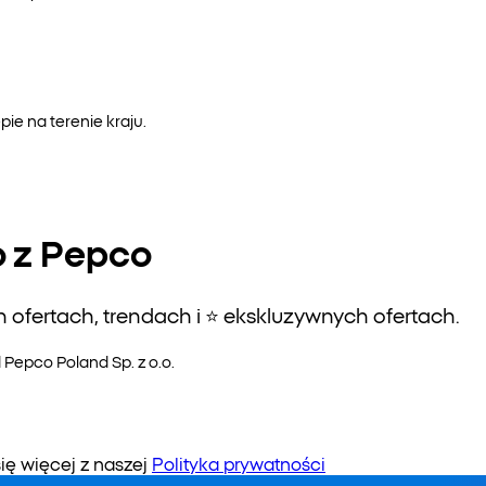
e na terenie kraju.
o z Pepco
ofertach, trendach i ⭐️ ekskluzywnych ofertach.
epco Poland Sp. z o.o.
 więcej z naszej
Polityka prywatności