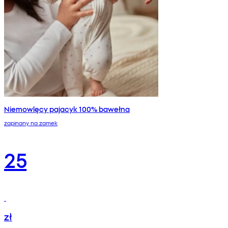
Niemowlęcy pajacyk 100% bawełna
zapinany na zamek
25
zł