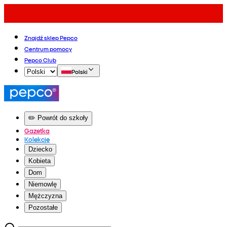
Znajdź sklep Pepco
Centrum pomocy
Pepco Club
Polski
✏️ Powrót do szkoły
Gazetka
Kolekcje
Dziecko
Kobieta
Dom
Niemowlę
Mężczyzna
Pozostałe