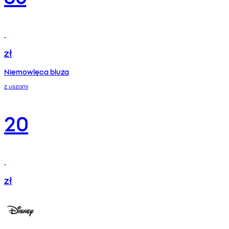
zł
Niemowlęca bluza
z uszami
20
zł