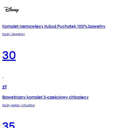
Komplet niemowlęcy Kubuś Puchatek 100% bawełny
body i legginsy
30
zł
Bawełniany komplet 3‑częściowy chłopięcy
body, pajac i chustka
35