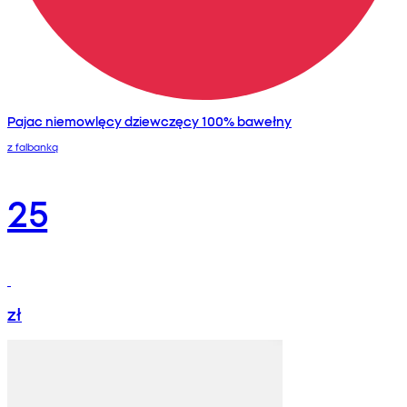
Pajac niemowlęcy dziewczęcy 100% bawełny
z falbanką
25
zł