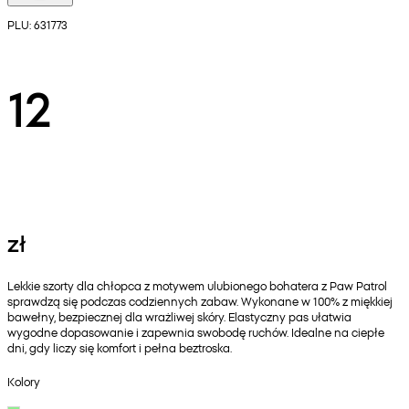
PLU: 631773
12
zł
Lekkie szorty dla chłopca z motywem ulubionego bohatera z Paw Patrol
sprawdzą się podczas codziennych zabaw. Wykonane w 100% z miękkiej
bawełny, bezpiecznej dla wrażliwej skóry. Elastyczny pas ułatwia
wygodne dopasowanie i zapewnia swobodę ruchów. Idealne na ciepłe
dni, gdy liczy się komfort i pełna beztroska.
Kolory