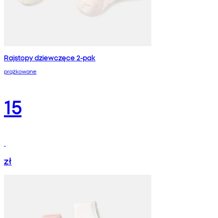
Rajstopy dziewczęce 2-pak
prążkowane
15
zł