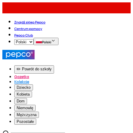
Znajdź sklep Pepco
Centrum pomocy
Pepco Club
Polski
✏️ Powrót do szkoły
Gazetka
Kolekcje
Dziecko
Kobieta
Dom
Niemowlę
Mężczyzna
Pozostałe