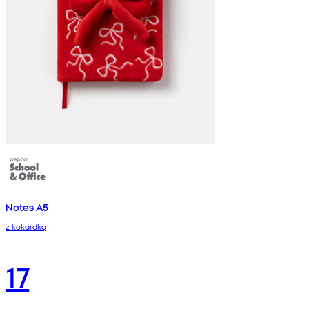
Notes A5
z kokardką
17