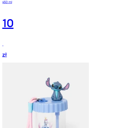
450 ml
10
zł