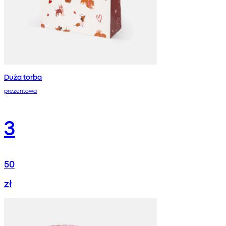
Duża torba
prezentowa
3
50
zł