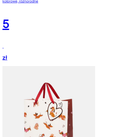
kolorowe, róznorodne
5
zł