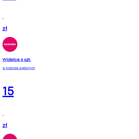
zł
Widelce 6 szt.
w kolorze srebrnym
15
zł