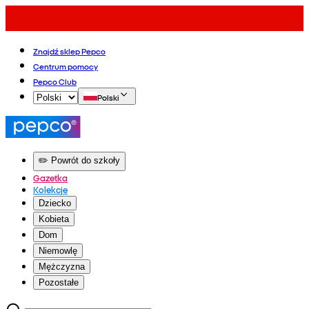
Znajdź sklep Pepco
Centrum pomocy
Pepco Club
Polski
✏️ Powrót do szkoły
Gazetka
Kolekcje
Dziecko
Kobieta
Dom
Niemowlę
Mężczyzna
Pozostałe