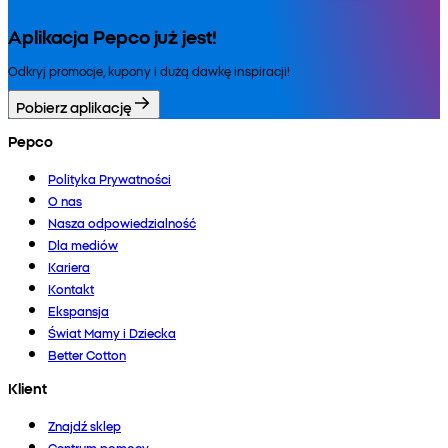
Aplikacja Pepco już jest!
Odkryj promocje, kupony i dużą dawkę inspiracji!
Pobierz aplikację
Pepco
Polityka Prywatności
O nas
Nasza odpowiedzialność
Dla mediów
Kariera
Kontakt
Ekspansja
Świat Mamy i Dziecka
Better Cotton
Klient
Znajdź sklep
Centrum pomocy