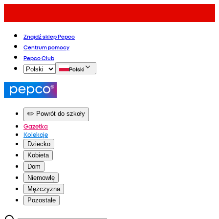
Znajdź sklep Pepco
Centrum pomocy
Pepco Club
Polski
✏️ Powrót do szkoły
Gazetka
Kolekcje
Dziecko
Kobieta
Dom
Niemowlę
Mężczyzna
Pozostałe