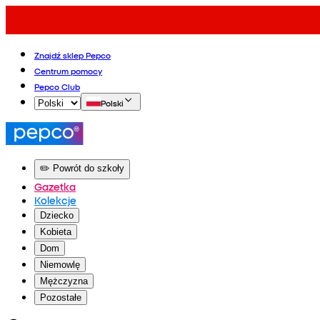
Znajdź sklep Pepco
Centrum pomocy
Pepco Club
Polski
✏️ Powrót do szkoły
Gazetka
Kolekcje
Dziecko
Kobieta
Dom
Niemowlę
Mężczyzna
Pozostałe