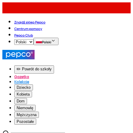
Znajdź sklep Pepco
Centrum pomocy
Pepco Club
Polski
✏️ Powrót do szkoły
Gazetka
Kolekcje
Dziecko
Kobieta
Dom
Niemowlę
Mężczyzna
Pozostałe