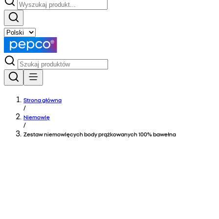
Strona główna
/
Niemowlę
/
Zestaw niemowlęcych body prążkowanych 100% bawełna