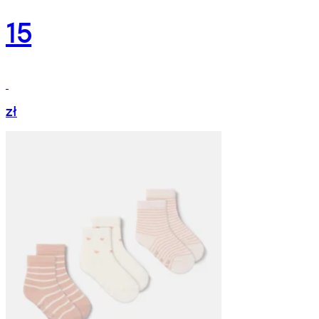
15
zł