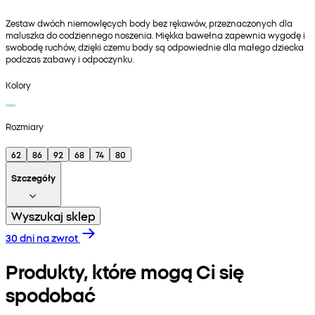
Zestaw dwóch niemowlęcych body bez rękawów, przeznaczonych dla
maluszka do codziennego noszenia. Miękka bawełna zapewnia wygodę i
swobodę ruchów, dzięki czemu body są odpowiednie dla małego dziecka
podczas zabawy i odpoczynku.
Kolory
Rozmiary
62
86
92
68
74
80
Szczegóły
Wyszukaj sklep
30 dni na zwrot
Produkty, które mogą Ci się
spodobać