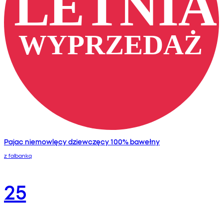
Pajac niemowlęcy dziewczęcy 100% bawełny
z falbanką
25