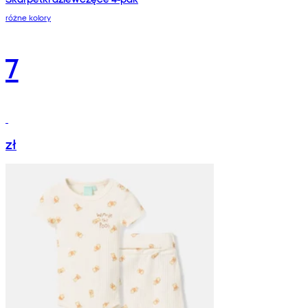
różne kolory
7
zł