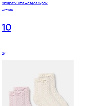
Skarpetki dziewczęce 3-pak
wywijane
10
zł