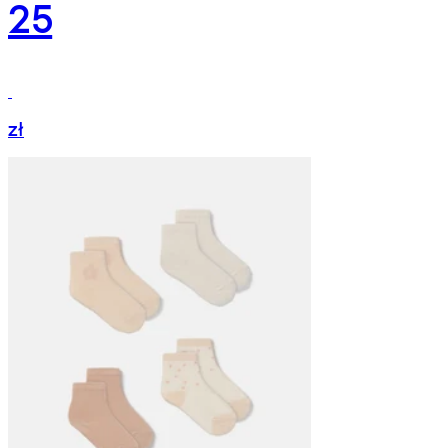
25
zł