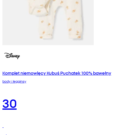
Komplet niemowlęcy Kubuś Puchatek 100% bawełny
body i legginsy
30