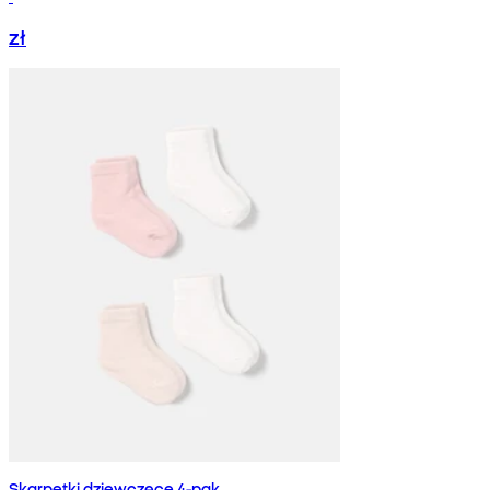
zł
Skarpetki dziewczęce 4-pak