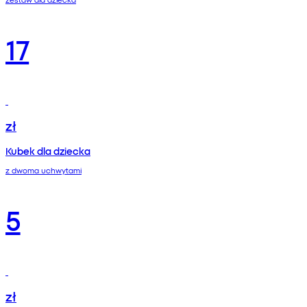
17
zł
Kubek dla dziecka
z dwoma uchwytami
5
zł