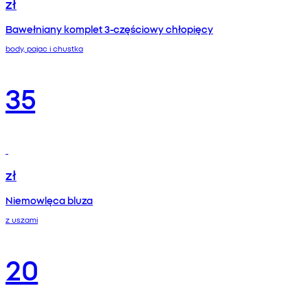
zł
Bawełniany komplet 3‑częściowy chłopięcy
body, pajac i chustka
35
zł
Niemowlęca bluza
z uszami
20