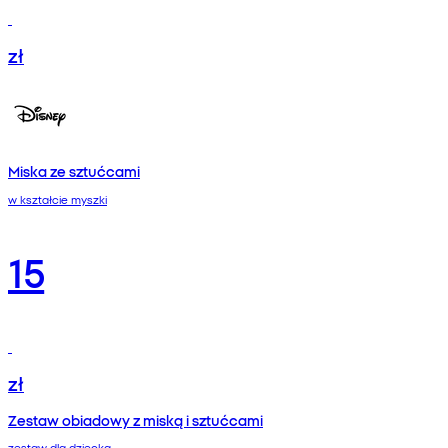
zł
Miska ze sztućcami
w kształcie myszki
15
zł
Zestaw obiadowy z miską i sztućcami
zestaw dla dziecka