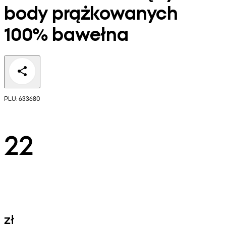
body prążkowanych
100% bawełna
PLU: 633680
22
zł