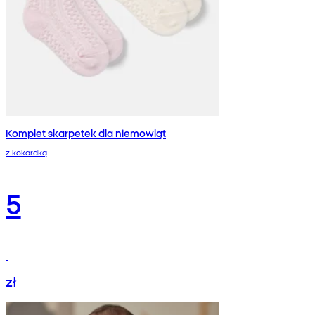
Komplet skarpetek dla niemowląt
z kokardką
5
zł