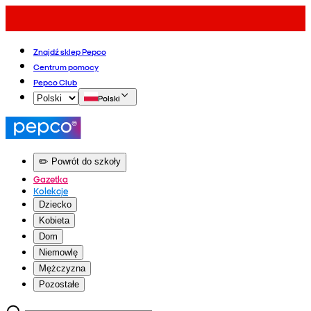
Znajdź sklep Pepco
Centrum pomocy
Pepco Club
Polski
✏️ Powrót do szkoły
Gazetka
Kolekcje
Dziecko
Kobieta
Dom
Niemowlę
Mężczyzna
Pozostałe