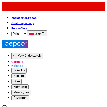
Znajdź sklep Pepco
Centrum pomocy
Pepco Club
Polski
✏️ Powrót do szkoły
Gazetka
Kolekcje
Dziecko
Kobieta
Dom
Niemowlę
Mężczyzna
Pozostałe