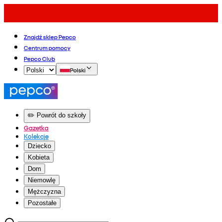
Znajdź sklep Pepco
Centrum pomocy
Pepco Club
Polski
✏️ Powrót do szkoły
Gazetka
Kolekcje
Dziecko
Kobieta
Dom
Niemowlę
Mężczyzna
Pozostałe