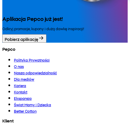
Aplikacja Pepco już jest!
Odkryj promocje, kupony i dużą dawkę inspiracji!
Pobierz aplikację
Pepco
Polityka Prywatności
O nas
Nasza odpowiedzialność
Dla mediów
Kariera
Kontakt
Ekspansja
Świat Mamy i Dziecka
Better Cotton
Klient