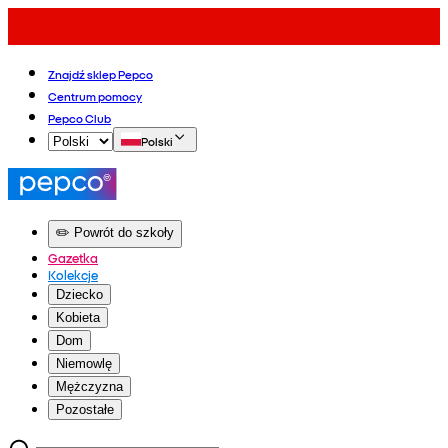
Znajdź sklep Pepco
Centrum pomocy
Pepco Club
Polski
✏️ Powrót do szkoły
Gazetka
Kolekcje
Dziecko
Kobieta
Dom
Niemowlę
Mężczyzna
Pozostałe