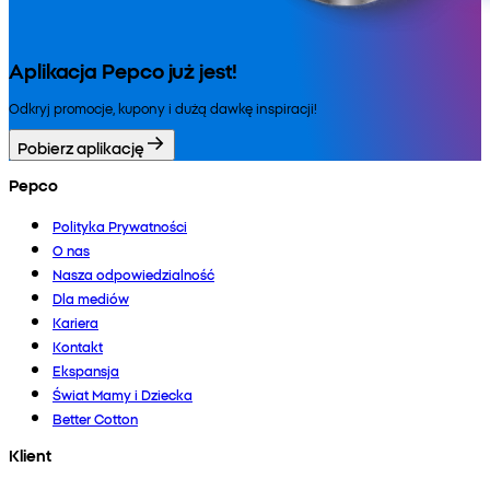
Aplikacja Pepco już jest!
Odkryj promocje, kupony i dużą dawkę inspiracji!
Pobierz aplikację
Pepco
Polityka Prywatności
O nas
Nasza odpowiedzialność
Dla mediów
Kariera
Kontakt
Ekspansja
Świat Mamy i Dziecka
Better Cotton
Klient