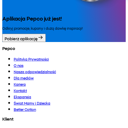
Aplikacja Pepco już jest!
Odkryj promocje, kupony i dużą dawkę inspiracji!
Pobierz aplikację
Pepco
Polityka Prywatności
O nas
Nasza odpowiedzialność
Dla mediów
Kariera
Kontakt
Ekspansja
Świat Mamy i Dziecka
Better Cotton
Klient