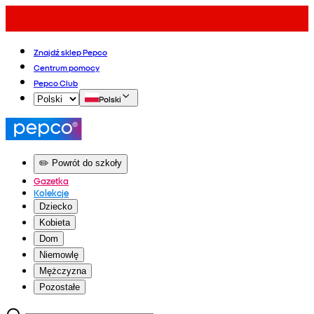
Znajdź sklep Pepco
Centrum pomocy
Pepco Club
Polski
✏️ Powrót do szkoły
Gazetka
Kolekcje
Dziecko
Kobieta
Dom
Niemowlę
Mężczyzna
Pozostałe