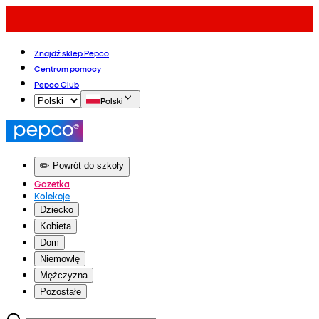
Znajdź sklep Pepco
Centrum pomocy
Pepco Club
Polski
✏️ Powrót do szkoły
Gazetka
Kolekcje
Dziecko
Kobieta
Dom
Niemowlę
Mężczyzna
Pozostałe