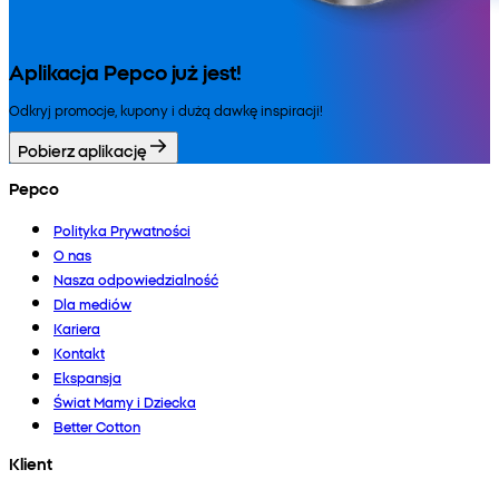
Aplikacja Pepco już jest!
Odkryj promocje, kupony i dużą dawkę inspiracji!
Pobierz aplikację
Pepco
Polityka Prywatności
O nas
Nasza odpowiedzialność
Dla mediów
Kariera
Kontakt
Ekspansja
Świat Mamy i Dziecka
Better Cotton
Klient