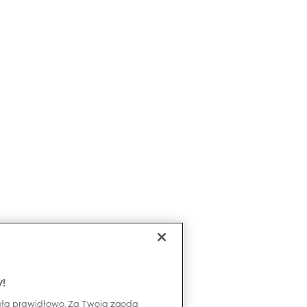
y!
ała prawidłowo. Za Twoją zgodą