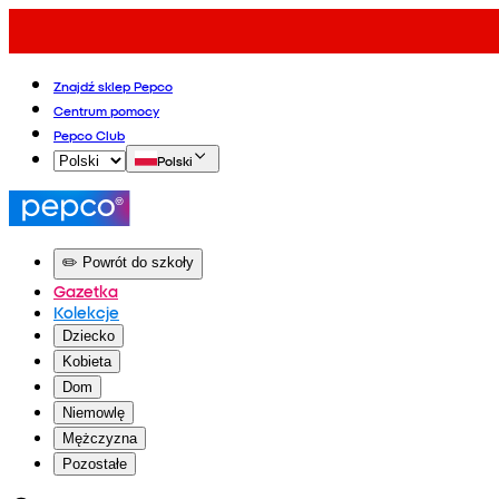
Znajdź sklep Pepco
Centrum pomocy
Pepco Club
Polski
✏️ Powrót do szkoły
Gazetka
Kolekcje
Dziecko
Kobieta
Dom
Niemowlę
Mężczyzna
Pozostałe