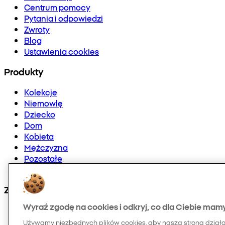
Centrum pomocy
Pytania i odpowiedzi
Zwroty
Blog
Ustawienia cookies
Produkty
Kolekcje
Niemowlę
Dziecko
Dom
Kobieta
Mężczyzna
Pozostałe
Doładowania telefonów i E-karty
Znajdź nas na:
Wyraź zgodę na cookies i odkryj, co dla Ciebie mam
Używamy niezbędnych plików cookies, aby nasza strona dział