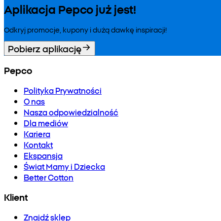
Aplikacja Pepco już jest!
Odkryj promocje, kupony i dużą dawkę inspiracji!
Pobierz aplikację
Pepco
Polityka Prywatności
O nas
Nasza odpowiedzialność
Dla mediów
Kariera
Kontakt
Ekspansja
Świat Mamy i Dziecka
Better Cotton
Klient
Znajdź sklep