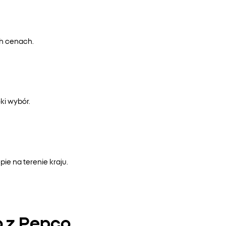
ch cenach.
ki wybór.
e na terenie kraju.
o z Pepco