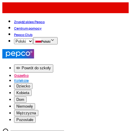
Znajdź sklep Pepco
Centrum pomocy
Pepco Club
Polski
✏️ Powrót do szkoły
Gazetka
Kolekcje
Dziecko
Kobieta
Dom
Niemowlę
Mężczyzna
Pozostałe