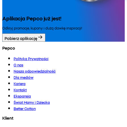
Aplikacja Pepco już jest!
Odkryj promocje, kupony i dużą dawkę inspiracji!
Pobierz aplikację
Pepco
Polityka Prywatności
O nas
Nasza odpowiedzialność
Dla mediów
Kariera
Kontakt
Ekspansja
Świat Mamy i Dziecka
Better Cotton
Klient