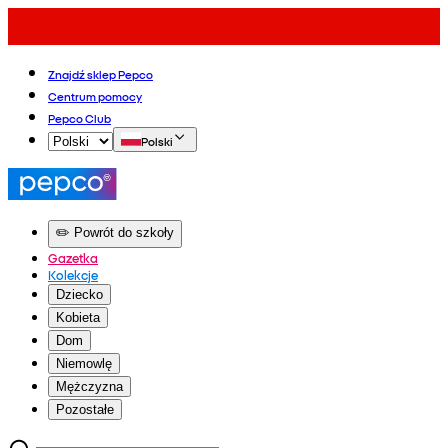
Znajdź sklep Pepco
Centrum pomocy
Pepco Club
Polski
✏️ Powrót do szkoły
Gazetka
Kolekcje
Dziecko
Kobieta
Dom
Niemowlę
Mężczyzna
Pozostałe