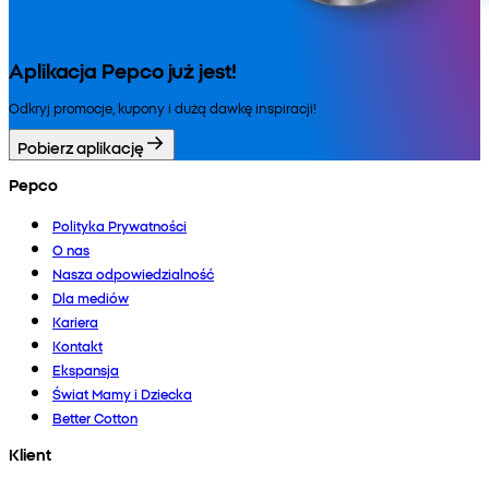
Aplikacja Pepco już jest!
Odkryj promocje, kupony i dużą dawkę inspiracji!
Pobierz aplikację
Pepco
Polityka Prywatności
O nas
Nasza odpowiedzialność
Dla mediów
Kariera
Kontakt
Ekspansja
Świat Mamy i Dziecka
Better Cotton
Klient