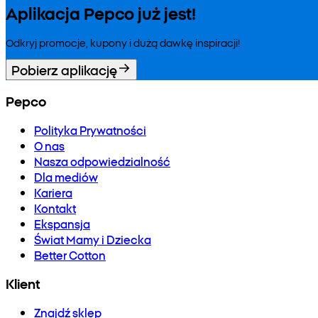
Aplikacja Pepco już jest!
Odkryj promocje, kupony i dużą dawkę inspiracji!
Pobierz aplikację
Pepco
Polityka Prywatności
O nas
Nasza odpowiedzialność
Dla mediów
Kariera
Kontakt
Ekspansja
Świat Mamy i Dziecka
Better Cotton
Klient
Znajdź sklep