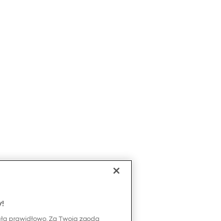
y!
ała prawidłowo. Za Twoją zgodą