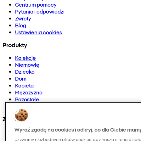
Centrum pomocy
Pytania i odpowiedzi
Zwroty
Blog
Ustawienia cookies
Produkty
Kolekcje
Niemowlę
Dziecko
Dom
Kobieta
Mężczyzna
Pozostałe
Doładowania telefonów i E-karty
Znajdź nas na:
Wyraź zgodę na cookies i odkryj, co dla Ciebie mam
Używamy niezbędnych plików cookies, aby nasza strona dział