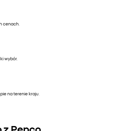
ch cenach.
ki wybór.
e na terenie kraju.
o z Pepco