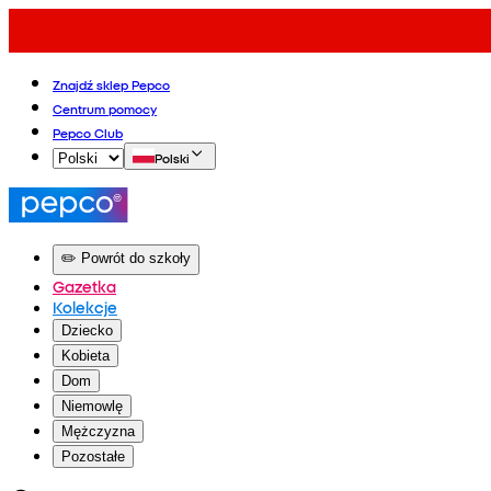
Znajdź sklep Pepco
Centrum pomocy
Pepco Club
Polski
✏️ Powrót do szkoły
Gazetka
Kolekcje
Dziecko
Kobieta
Dom
Niemowlę
Mężczyzna
Pozostałe