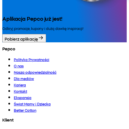
Aplikacja Pepco już jest!
Odkryj promocje, kupony i dużą dawkę inspiracji!
Pobierz aplikację
Pepco
Polityka Prywatności
O nas
Nasza odpowiedzialność
Dla mediów
Kariera
Kontakt
Ekspansja
Świat Mamy i Dziecka
Better Cotton
Klient