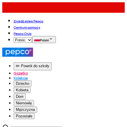
Znajdź sklep Pepco
Centrum pomocy
Pepco Club
Polski
✏️ Powrót do szkoły
Gazetka
Kolekcje
Dziecko
Kobieta
Dom
Niemowlę
Mężczyzna
Pozostałe