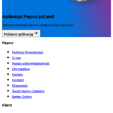
Aplikacja Pepco już jest!
Odkryj promocje, kupony i dużą dawkę inspiracji!
Pobierz aplikację
Pepco
Polityka Prywatności
O nas
Nasza odpowiedzialność
Dla mediów
Kariera
Kontakt
Ekspansja
Świat Mamy i Dziecka
Better Cotton
Klient