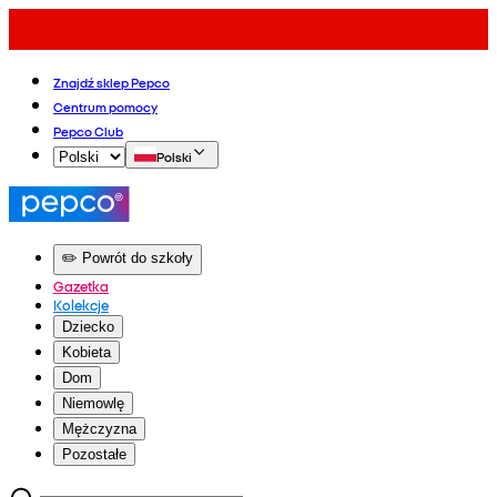
Znajdź sklep Pepco
Centrum pomocy
Pepco Club
Polski
✏️ Powrót do szkoły
Gazetka
Kolekcje
Dziecko
Kobieta
Dom
Niemowlę
Mężczyzna
Pozostałe