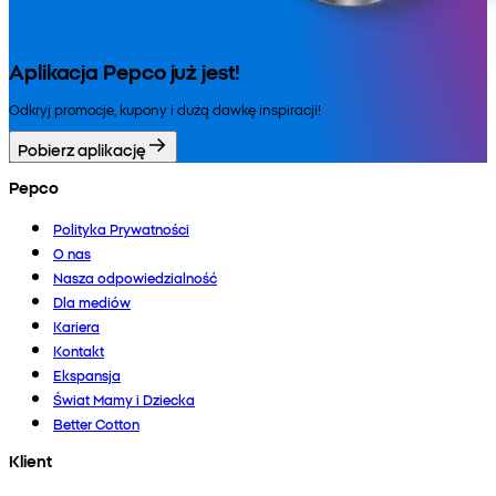
Aplikacja Pepco już jest!
Odkryj promocje, kupony i dużą dawkę inspiracji!
Pobierz aplikację
Pepco
Polityka Prywatności
O nas
Nasza odpowiedzialność
Dla mediów
Kariera
Kontakt
Ekspansja
Świat Mamy i Dziecka
Better Cotton
Klient