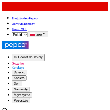
Znajdź sklep Pepco
Centrum pomocy
Pepco Club
Polski
✏️ Powrót do szkoły
Gazetka
Kolekcje
Dziecko
Kobieta
Dom
Niemowlę
Mężczyzna
Pozostałe